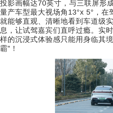
投影画幅达70英寸，与三联屏形
量产车型最大视场角13°x 5°
就能够直观、清晰地看到车道级实
息，让试驾嘉宾们直呼过瘾。实
样的沉浸式体验感只能用身临其境
霸”！