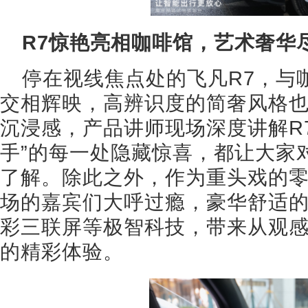
R7惊艳亮相咖啡馆，艺术奢华
停在视线焦点处的飞凡R7，与
交相辉映，高辨识度的简奢风格
沉浸感，产品讲师现场深度讲解R
手”的每一处隐藏惊喜，都让大家
了解。除此之外，作为重头戏的
场的嘉宾们大呼过瘾，豪华舒适的
彩三联屏等极智科技，带来从观
的精彩体验。