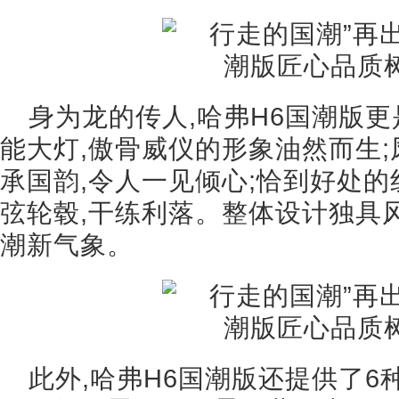
身为龙的传人,哈弗H6国潮版更
能大灯,傲骨威仪的形象油然而生;
承国韵,令人一见倾心;恰到好处
弦轮毂,干练利落。整体设计独具
潮新气象。
此外,哈弗H6国潮版还提供了6