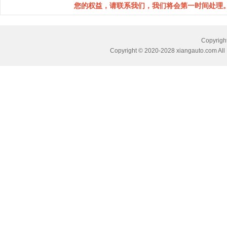
您的权益，请联系我们，我们将会第一时间处理。(邮箱：
Copyri
Copyright © 2020-2028 xiangauto.com All