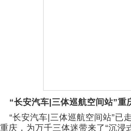
“长安汽车|三体巡航空间站”重
“长安汽车|三体巡航空间站”
重庆，为万千三体迷带来了“沉浸