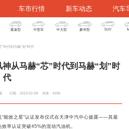
车市行情
新车动态
汽车
SUV
紧凑型
中型车
中大型
豪华型
芯”时代到马赫“划”时代
神从马赫“芯”时代到马赫“划”时
代
载
日期：2023-02-08
浏览：405
6
发动机“能效之星”认证发布仪式在天津中汽中心披露——其最
热效率认证突破45%的混动汽油机。