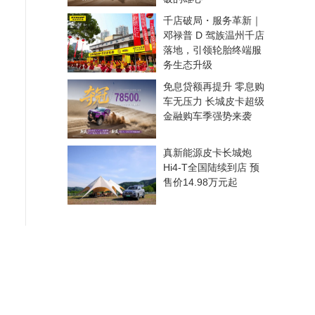
千店破局・服务革新｜
邓禄普 D 驾族温州千店
落地，引领轮胎终端服
务生态升级
免息贷额再提升 零息购
车无压力 长城皮卡超级
金融购车季强势来袭
真新能源皮卡长城炮
Hi4-T全国陆续到店 预
售价14.98万元起