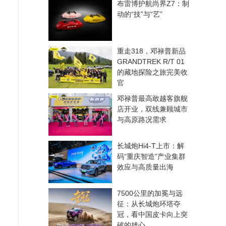
布雷博护航尚界Z7：制
动的“技”与“艺”
重走318，邓禄普新品
GRANDTREK R/T 01
的藏地探险之旅完美收
官
邓禄普最高敢越客旗舰
店开业，双线兼顾城市
与高原路况需求
长城炮Hi4-T上市：解
码“重庆智造”产业集群
效应与高质量出海
7500公里的加冕与远
征：从长城炮环塔夺
冠，看中国皮卡向上突
破的雄心