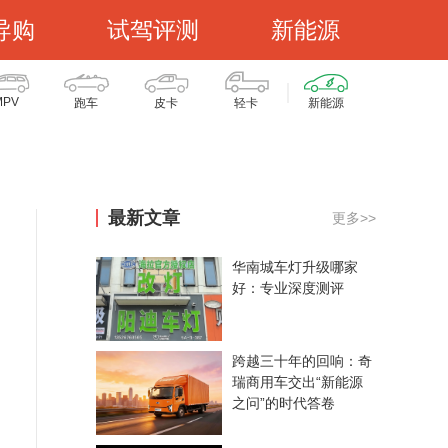
导购
试驾评测
新能源
MPV
跑车
皮卡
轻卡
新能源
最新文章
更多>>
华南城车灯升级哪家
好：专业深度测评
跨越三十年的回响：奇
瑞商用车交出“新能源
之问”的时代答卷