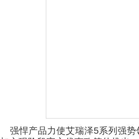
强悍产品力使艾瑞泽5系列强势