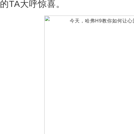
的TA大呼惊喜。