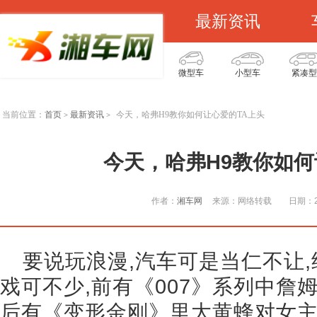
最新资讯
微型车
小型车
紧凑型
当前位置：
首页
最新资讯
今天，哈弗H9教你如何让心爱的TA上头
>
>
今天，哈弗H9教你如何
作者：
湘车网
来源：网络转载
日期：20
要说玩浪漫,汽车可是当仁不让
戏可不少,前有《007》系列中詹
后有《变形金刚》里大黄蜂对女主