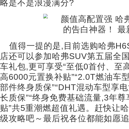
略是不是浪漫满分?
值得一提的是,目前选购哈弗H6
店还可以参加哈弗SUV第五届全国
车礼包,更可享受“至低0首付、至高
高6000元置换补贴”“2.0T燃
部件终身质保”“DHT混动车型享电
长质保”“终身免费基础流量,3年尊享
贴”共5重潮燃超值礼遇。赶快让哈
级攻略吧～最后祝各位都能如愿追