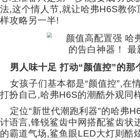
法,这个情人节,就让哈弗H6S教你
样攻略另一半!
男人味十足 打动“颜值控”的那
女孩子们基本都是“颜值控”,
打扮自己,哈弗H6S的潮酷外观同
定位“新世代潮跑利器”的哈弗H
计语言,锋锐鲨齿中网搭配鲨齿状
的霸道气场,鲨鱼眼LED大灯则酷