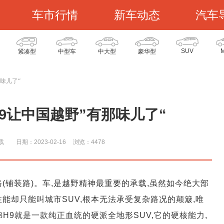
车市行情
新车动态
汽车
SUV
紧凑型
中型车
中大型
豪华型
味儿了“
9让中国越野”有那味儿了“
载
日期：2023-02-16
浏览：447
8
开道路(铺装路)。车,是越野精神最重要的承载,虽然如今绝大部
性能却只能叫城市SUV,根本无法承受复杂路况的颠簸,唯
H9就是一款纯正血统的硬派全地形SUV,它的硬核能力,