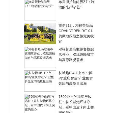
布雷博护航尚界Z7：制
动的“技”与“艺”
重走318，邓禄普新品
GRANDTREK R/T 01
的藏地探险之旅完美收
官
邓禄普最高敢越客旗舰
店开业，双线兼顾城市
与高原路况需求
长城炮Hi4-T上市：解
码“重庆智造”产业集群
效应与高质量出海
7500公里的加冕与远
征：从长城炮环塔夺
冠，看中国皮卡向上突
破的雄心