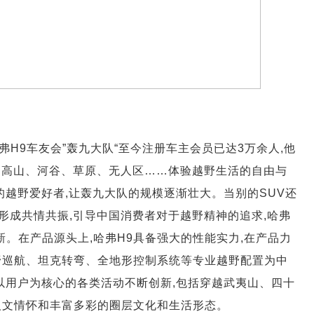
哈弗H9车友会”轰九大队“至今注册车主会员已达3万余人,他
穿越高山、河谷、草原、无人区……体验越野生活的自由与
的越野爱好者,让轰九大队的规模逐渐壮大。当别的SUV还
断形成共情共振,引导中国消费者对于越野精神的追求,哈弗
新。在产品源头上,哈弗H9具备强大的性能实力,在产品力
越野巡航、坦克转弯、全地形控制系统等专业越野配置为中
以用户为核心的各类活动不断创新,包括穿越武夷山、四十
人文情怀和丰富多彩的圈层文化和生活形态。