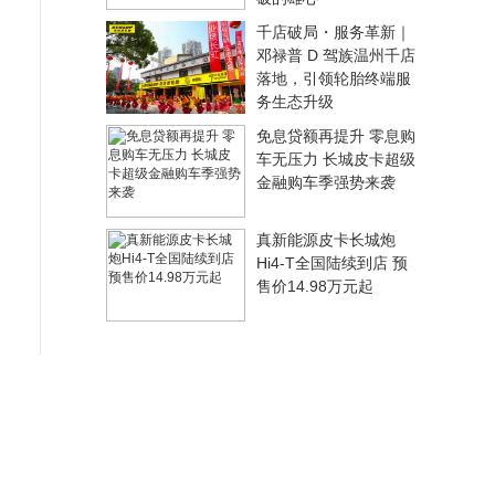
千店破局・服务革新｜
邓禄普 D 驾族温州千店
落地，引领轮胎终端服
务生态升级
免息贷额再提升 零息购
车无压力 长城皮卡超级
金融购车季强势来袭
真新能源皮卡长城炮
Hi4-T全国陆续到店 预
售价14.98万元起