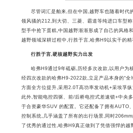
尽管词汇是舶来,但在中国,越野车也随着时代
领风骚的212,到大切、三菱、霸道等纯进口车型
型手中抢下蛋糕,中国越野渐渐形成了自己的风格和
越野领域深耕过程中,行胜于言,哈弗H9以实干的
行胜于言,硬核越野实力出发
哈弗H9通过9年砥砺,历经多次改款,以用户为
经四次改款的哈弗H9-2022款,立足产品本身的
方面全方位提升,采用2.0T高功率发动机+采埃孚纵置8
此外,智能电控四驱、前/后桥电控式差速锁+中央
于合资豪华SUV 的配置。它还配备了拥有AUT
控制系统,几乎涵盖了所有的出行场景,同时206m
了优秀的通过性,哈弗H9真正做到了凭借强悍的越