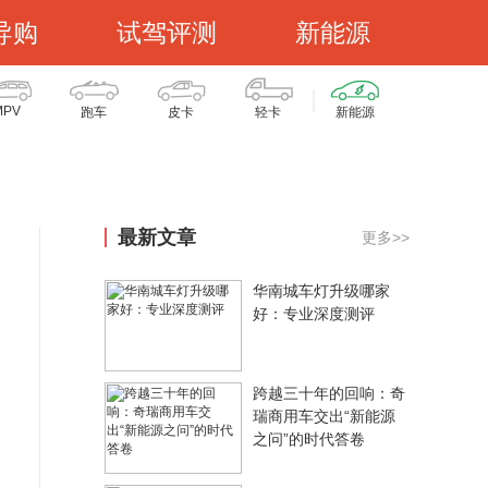
导购
试驾评测
新能源
MPV
跑车
皮卡
轻卡
新能源
最新文章
更多>>
华南城车灯升级哪家
好：专业深度测评
跨越三十年的回响：奇
瑞商用车交出“新能源
之问”的时代答卷