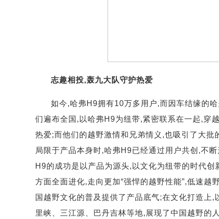
志趣相投,轰九大队守护热爱
如今,哈弗H9拥有10万多用户,而因车结缘的
们遍布全国,以哈弗H9为纽带,紧密联系在一起,
热爱;而他们的越野激情和兄弟情义,也吸引了大批
局限于产品本身时,哈弗H9已经通过用户共创,不
H9的成功是以产品为源头,以文化为纽带的时代创
方面全面进化,走向更加“强悍的越野性能”,低速
国越野文化的普及提供了产品底气;在文化打造上,
里峡、三江源、巴丹吉林等地,展现了中国越野的