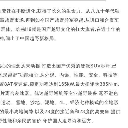
的变迁在不断进化,获得了长久的生命力。从八九十年代独
称霸越野市场,再到如今国产越野异军突起,从进口和合资车
群体。哈弗H9就是国产越野文化的扛大旗者,在近十年的
精神,闯出了中国越野新格局。
核心的理念从未动摇,打造出国产优秀的硬派SUV标杆,已
“全地形越野”功能核心,从外观、内饰、性能、安全、科技等
AT变速箱,额定功率达到165kW,最大扭矩为385N·m,
多片离合差速器、低速越野巡航等专业越野装备,毫不逊色
O、运动、雪地、沙地、泥地、4L、经济七种模式的全地形
m的最小离地间隙,以及28度的接近角和23度的离去角,提供
野性能和亲民的售价,守护国人追寻诗和远方。