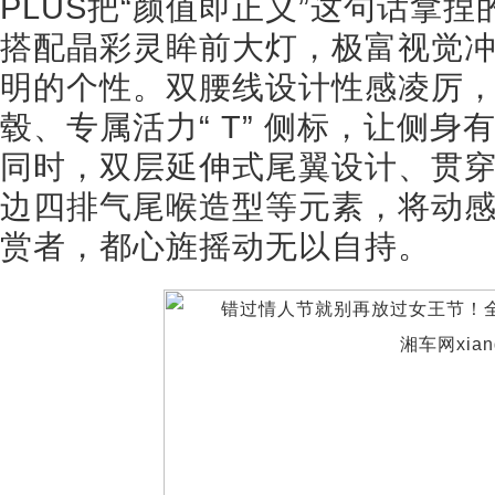
PLUS把“颜值即正义”这句话拿
搭配晶彩灵眸前大灯，极富视觉
明的个性。双腰线设计性感凌厉，
毂、专属活力“ T” 侧标，让侧
同时，双层延伸式尾翼设计、贯穿
边四排气尾喉造型等元素，将动
赏者，都心旌摇动无以自持。