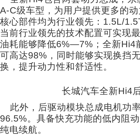
A-C级车型，为用户提供更多的
核心部件均为行业领先：1.5L/1
当前行业领先的技术配置可实现最高
油耗能够降低6%—7%；全新Hi
可高达98%，同时能够实现换挡
换，提升动力性和舒适性。
长城汽车全新Hi4
此外，后驱动模块总成电机功率
96.5%。具备快充功能的低内阻动
纯电续航。