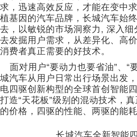
求，迅速高效反应，才能在变中求
植基因的汽车品牌，长城汽车始终
去，以敏锐的市场洞察力, 深入
去发掘用户需求，从差异化、高
消费者真正需要的好技术。
面对用户“要动力也要省油”、“
城汽车从用户日常出行场景出发
电四驱创新构型的全球首创智能四
打造“天花板”级别的混动技术，真
的价格，四驱的性能、两驱的能耗
长城汽车全新智能四