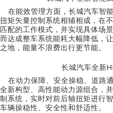
在能效管理方面，长城汽车智能
扭矩矢量控制系统相辅相成，在
匹配的工作模式，并实现具体场
而达成整车系统能耗大幅降低，
之地，能量不浪费出行更节能。
长城汽车全新H
在动力保障、安全操稳、道路
全新构型、高性能动力源组合，并
制系统，实时对前后轴扭矩进行
车辆操稳性、安全性和舒适性。