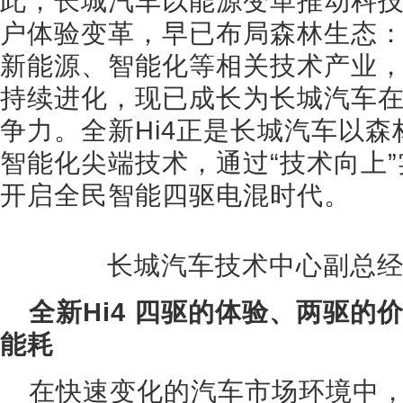
此，长城汽车以能源变革推动科
户体验变革，早已布局森林生态
新能源、智能化等相关技术产业
持续进化，现已成长为长城汽车
争力。全新Hi4正是长城汽车以
智能化尖端技术，通过“技术向上”
开启全民智能四驱电混时代。
长城汽车技术中心副总经理
全新Hi4 四驱的体验、两驱的
能耗
在快速变化的汽车市场环境中