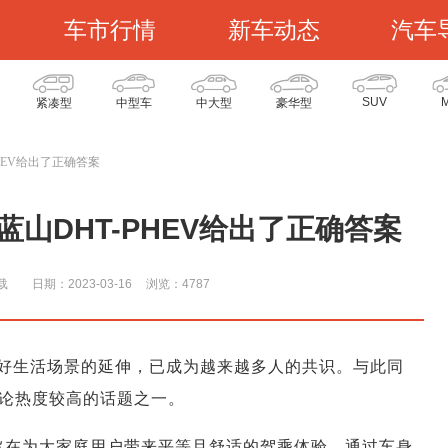
车市行情
新车动态
汽车
SUV
紧凑型
中型车
中大型
豪华型
HEV给出了正确答案
山DHT-PHEV给出了正确答案
载
日期：2023-03-16
浏览：478
7
好生活场景的延伸，已成为越来越多人的共识。与此同
论热度较高的话题之一。
EV旨在为大家庭用户带来平等且舒适的驾乘体验。通过车身