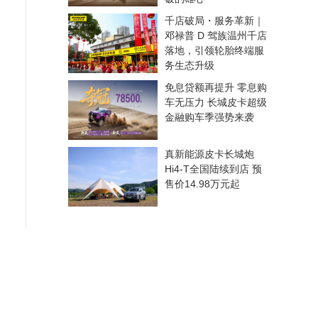
千店破局・服务革新｜
邓禄普 D 驾族温州千店
落地，引领轮胎终端服
务生态升级
免息贷额再提升 零息购
车无压力 长城皮卡超级
金融购车季强势来袭
真新能源皮卡长城炮
Hi4-T全国陆续到店 预
售价14.98万元起