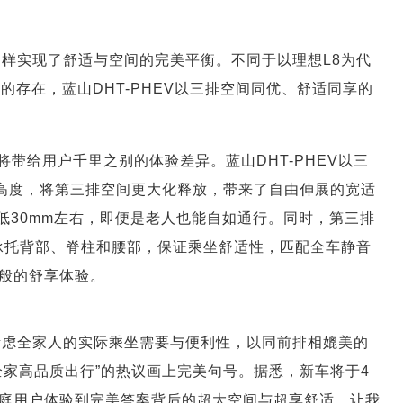
排同样实现了舒适与空间的完美平衡。不同于以理想L8为代
般的存在，蓝山DHT-PHEV以三排空间同优、舒适同享的
带给用户千里之别的体验差异。蓝山DHT-PHEV以三
Z向高度，将第三排空间更大化释放，带来了自由伸展的宽适
低30mm左右，即便是老人也能自如通行。同时，第三排
匀承托背部、脊柱和腰部，保证乘坐舒适性，匹配全车静音
般的舒享体验。
分考虑全家人的实际乘坐需要与便利性，以同前排相媲美的
全家高品质出行”的热议画上完美句号。据悉，新车将于4
庭用户体验到完美答案背后的超大空间与超享舒适，让我