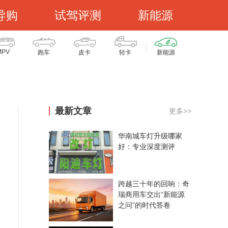
导购
试驾评测
新能源
MPV
跑车
皮卡
轻卡
新能源
最新文章
更多>>
华南城车灯升级哪家
好：专业深度测评
跨越三十年的回响：奇
瑞商用车交出“新能源
之问”的时代答卷