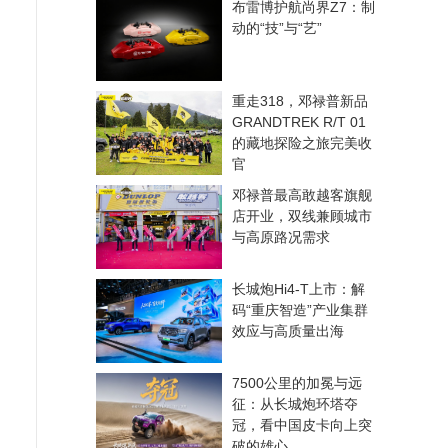
布雷博护航尚界Z7：制
动的“技”与“艺”
重走318，邓禄普新品
GRANDTREK R/T 01
的藏地探险之旅完美收
官
邓禄普最高敢越客旗舰
店开业，双线兼顾城市
与高原路况需求
长城炮Hi4-T上市：解
码“重庆智造”产业集群
效应与高质量出海
7500公里的加冕与远
征：从长城炮环塔夺
冠，看中国皮卡向上突
破的雄心