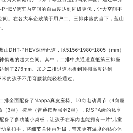
-PHEV使车内空间的自由度达到同级更优，让大空间不
充空间。在各大车企败绩于用户二、三排体验的当下，蓝山
景。
T-PHEV深谙此道，以5156*1980*1805（mm）
心神俱逸的超大空间。其中，二排中央通道直抵第三排座
，达到了276mm。加之二排过道地板到顶棚高度达到
.2米的孩子不用弯腰就能轻松通过。
在二排全面配备了Nappa真皮座椅、10向电动调节（4向座
加热（3档） 按摩（普通按摩强弱2档），以SPA级的私享
配备了多功能小桌板，让孩子在车内也能拥有一片“儿童
排幼童扣手，将细节关怀再升级，带来更有温度的贴心体