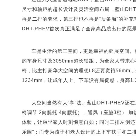
尺寸和轴距的超长设计及灵活空间布局，蓝山DHT
再是二排的奢求，第三排也不再是“后备厢”的补
DHT-PHEV首次真正满足了全家高品质出行的愿
车是生活的第三空间，更是幸福的延展空间。蓝山DH
的车身尺寸及3050mm超长轴距，为全家人带来
椅，比主打豪华大空间的理想L8还要宽裕56mm
1234mm，让成年人上、下车没有局促感，身高1
大空间当然有大“享”法。蓝山DHT-PHEV还
椅调节 2向腿托 4向腰托），通风（座垫3档） 
体验，让乘坐家人时刻惬意自如；同时二排左侧还
乐园”；而专为孩子和老人设计的上下车扶手和二