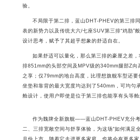
验。
不局限于第二排，蓝山DHT-PHEV的第三
表的新势力以及传统大六/七座SUV第三排“鸡肋”
设计思考，赋予了其超乎想象的舒适自在。
如果舒适可以量化，那么第三排的豪厘之差，将
排851mm的头部空间及MPV级的340mm腿部
之享；仅79mm的地台高度，比理想旗舰车型还要
坐垫和靠背的最大宽度均达到了540mm，可均
舱设计，使用户即使是位于第三排也能享有头等舱
作为魏牌全新旗舰——蓝山DHT-PHEV充
二、三排宽敞空间与舒享体验，为这场“如何满足
月份上市，随着它走进更多家庭，也将会有更多家