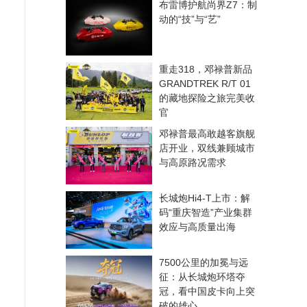
布雷博护航尚界Z7：制
动的“技”与“艺”
重走318，邓禄普新品
GRANDTREK R/T 01
的藏地探险之旅完美收
官
邓禄普最高敢越客旗舰
店开业，双线兼顾城市
与高原路况需求
长城炮Hi4-T上市：解
码“重庆智造”产业集群
效应与高质量出海
7500公里的加冕与远
征：从长城炮环塔夺
冠，看中国皮卡向上突
破的雄心