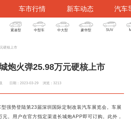
车市行情
新车动态
汽车
SUV
紧凑型
中型车
中大型
豪华型
8万元硬核上市
长城炮火弹25.98万元硬核上市
载
日期：2023-03-29
浏览：321
3
制车型强势登陆第23届深圳国际定制改装汽车展览会。车展
8万元。用户在官方指定渠道长城炮APP即可订购。此外，