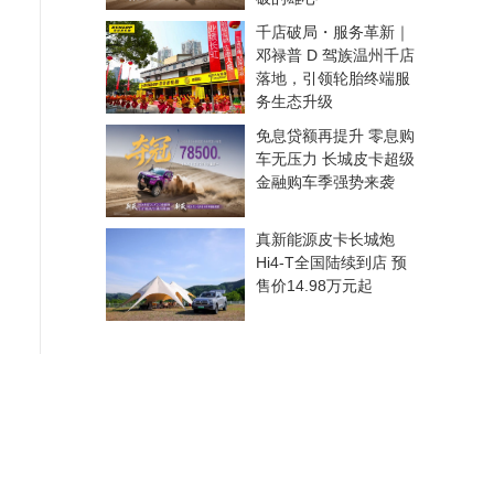
千店破局・服务革新｜
邓禄普 D 驾族温州千店
落地，引领轮胎终端服
务生态升级
免息贷额再提升 零息购
车无压力 长城皮卡超级
金融购车季强势来袭
真新能源皮卡长城炮
Hi4-T全国陆续到店 预
售价14.98万元起