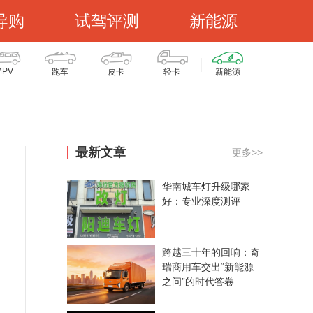
导购
试驾评测
新能源
MPV
跑车
皮卡
轻卡
新能源
最新文章
更多>>
华南城车灯升级哪家
好：专业深度测评
跨越三十年的回响：奇
瑞商用车交出“新能源
之问”的时代答卷