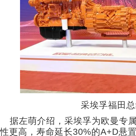
采埃孚福田总
据左萌介绍，采埃孚为欧曼专
性更高，寿命延长30%的A+D悬