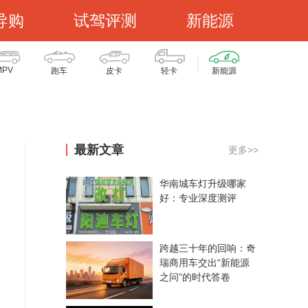
导购
试驾评测
新能源
MPV
跑车
皮卡
轻卡
新能源
最新文章
更多>>
华南城车灯升级哪家
好：专业深度测评
跨越三十年的回响：奇
瑞商用车交出“新能源
之问”的时代答卷