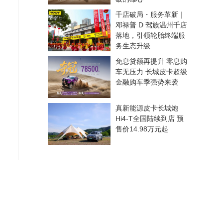
千店破局・服务革新｜
邓禄普 D 驾族温州千店
落地，引领轮胎终端服
务生态升级
免息贷额再提升 零息购
车无压力 长城皮卡超级
金融购车季强势来袭
真新能源皮卡长城炮
Hi4-T全国陆续到店 预
售价14.98万元起