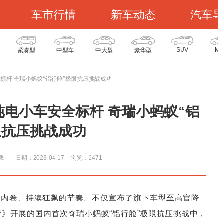
车市行情
新车动态
汽车
SUV
紧凑型
中型车
中大型
豪华型
标杆 奇瑞小蚂蚁“铝行舱”极限抗压挑战成功
纯电小车安全标杆 奇瑞小蚂蚁“铝
限抗压挑战成功
载
日期：2023-04-17
浏览：247
1
不断内卷、持续狂飙的节奏。不仅宣布了旗下车型至高官降
所》开展的国内首次奇瑞小蚂蚁“铝行舱”极限抗压挑战中，