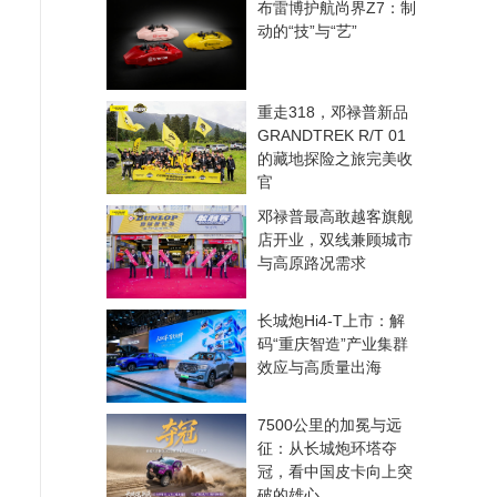
布雷博护航尚界Z7：制
动的“技”与“艺”
重走318，邓禄普新品
GRANDTREK R/T 01
的藏地探险之旅完美收
官
邓禄普最高敢越客旗舰
店开业，双线兼顾城市
与高原路况需求
长城炮Hi4-T上市：解
码“重庆智造”产业集群
效应与高质量出海
7500公里的加冕与远
征：从长城炮环塔夺
冠，看中国皮卡向上突
破的雄心