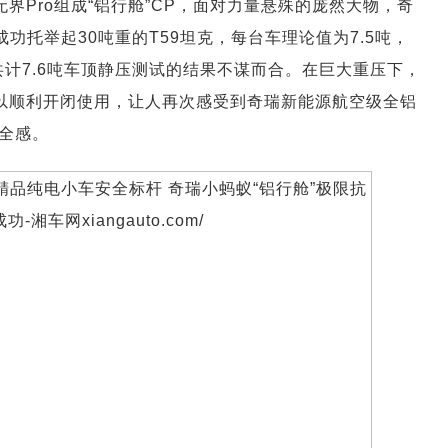
界Pro组成“铝行舱”CP，面对力量悬殊的庞然大物，奇
功托举起30吨重的T59坦克，每台车理论值为7.5吨，
箱共计7.6吨车顶静压测试的结果不谋而合。在巨大重压下，
可以顺利开闭使用，让人再次感受到奇瑞新能源航空级全铝
全感。