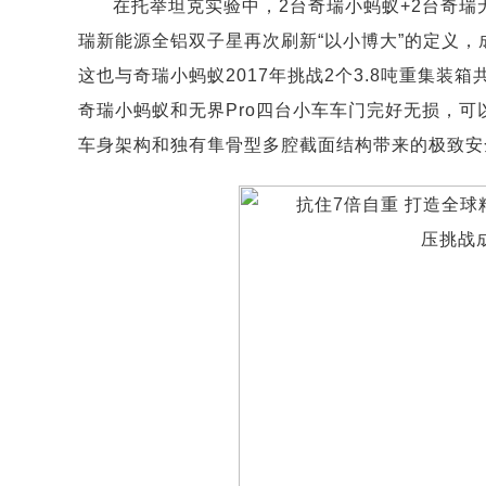
在托举坦克实验中，2台奇瑞小蚂蚁+2台奇瑞无
瑞新能源全铝双子星再次刷新“以小博大”的定义，成
这也与奇瑞小蚂蚁2017年挑战2个3.8吨重集装
奇瑞小蚂蚁和无界Pro四台小车车门完好无损，
车身架构和独有隼骨型多腔截面结构带来的极致安