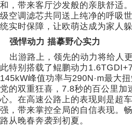
和，带来客厅沙发般的亲肤舒适。
级空调滤芯共同送上纯净的呼吸世
统实时保障，让欧萌达成为家人
强悍动力 描摹野心实力
出游路上，领先的动力将给人
此特别搭载了鲲鹏动力1.6TGDI
145kW峰值功率与290N·m最
党的双重狂喜，7.8秒的百公里
心。在高速公路上的表现则是超
强，带来掌控全局的自信表现。
路从晚春奔袭到初夏。