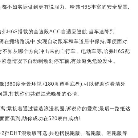
,都不如实际做到更有说服力。哈弗H6S丰富的安全配置,
弗H6S搭载的全速段ACC自适应巡航,当车速降到
让车辆在拥堵路况中,实现自动跟车和车道居中保持,即便面对
对不知从哪个方向冲出来的自行车、电动车等,哈弗H6S配
生紧急情况下自动制动刹停车辆,有效避免危险发生。
像(360度全景环视+180度透明底盘),可以帮助你看清外
问题,打扰你们共进烛光晚餐的心情。
离;紧接着通过营造浪漫氛围,诉说你的爱意;最后一路抵达
面俱到,助你成功在520表白成功!
.5T+2挡DHT混动版可选,共包括悦跑版、智跑版、潮跑版等