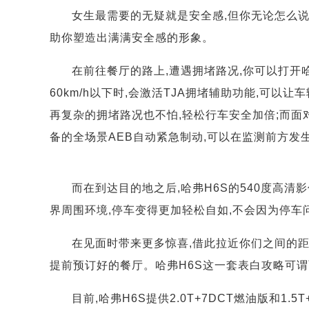
女生最需要的无疑就是安全感,但你无论怎么说
助你塑造出满满安全感的形象。
在前往餐厅的路上,遭遇拥堵路况,你可以打开哈
60km/h以下时,会激活TJA拥堵辅助功能,可以
再复杂的拥堵路况也不怕,轻松行车安全加倍;而面
备的全场景AEB自动紧急制动,可以在监测前方发
而在到达目的地之后,哈弗H6S的540度高清影
界周围环境,停车变得更加轻松自如,不会因为停车
在见面时带来更多惊喜,借此拉近你们之间的距
提前预订好的餐厅。哈弗H6S这一套表白攻略可谓面
目前,哈弗H6S提供2.0T+7DCT燃油版和1