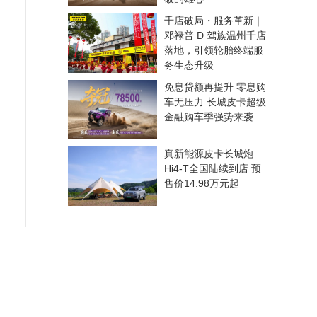
千店破局・服务革新｜
邓禄普 D 驾族温州千店
落地，引领轮胎终端服
务生态升级
免息贷额再提升 零息购
车无压力 长城皮卡超级
金融购车季强势来袭
真新能源皮卡长城炮
Hi4-T全国陆续到店 预
售价14.98万元起