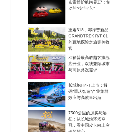
布雷博护航尚界Z7：制
动的“技”与“艺”
重走318，邓禄普新品
GRANDTREK R/T 01
的藏地探险之旅完美收
官
邓禄普最高敢越客旗舰
店开业，双线兼顾城市
与高原路况需求
长城炮Hi4-T上市：解
码“重庆智造”产业集群
效应与高质量出海
7500公里的加冕与远
征：从长城炮环塔夺
冠，看中国皮卡向上突
破的雄心