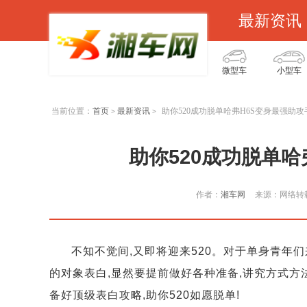
最新资讯
微型车
小型车
当前位置：
首页
最新资讯
助你520成功脱单哈弗H6S变身最强助攻
>
>
助你520成功脱单哈
作者：
湘车网
来源：网络转
不知不觉间,又即将迎来520。对于单身青年
的对象表白,显然要提前做好各种准备,讲究方式方
备好顶级表白攻略,助你520如愿脱单!