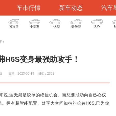
车市行情
新车动态
汽车
SUV
紧凑型
中型车
中大型
豪华型
手！
弗H6S变身最强助攻手！
载
日期：2023-05-19
浏览：236
2
们来说,这无疑是脱单的绝佳机会。而想要成功向自己心仪
法。拥有超智能配置、舒享大空间加持的哈弗H6S,已为你