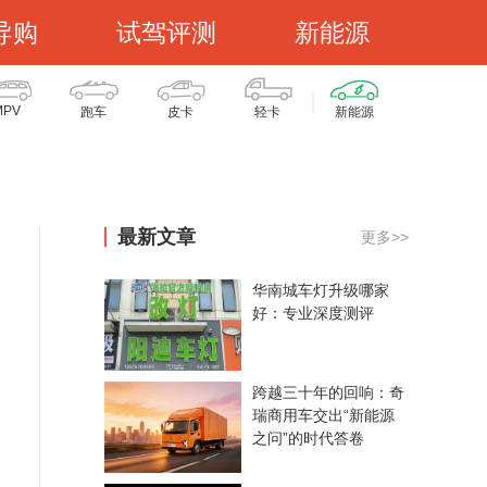
导购
试驾评测
新能源
MPV
跑车
皮卡
轻卡
新能源
最新文章
更多>>
华南城车灯升级哪家
好：专业深度测评
跨越三十年的回响：奇
瑞商用车交出“新能源
之问”的时代答卷