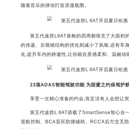
随着音乐的律动打造浪漫氛围。
第五代途胜L8AT座舱的四周都填充了大面
的传递、后视镜结构的优化则减小了风噪,还有车
化,提升车内的静谧性,让你能在质感柔和、温婉动
23项ADAS智能驾驶功能 为甜蜜之约保驾护
享受一次精心准备的约会,肯定没有人会想让
第五代途胜L 8AT搭载了SmartSense智
巡航控制、BCA盲区防撞辅助、RCCA后方交叉防