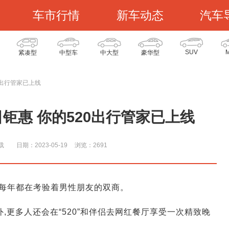
车市行情
新车动态
汽车
SUV
紧凑型
中型车
中大型
豪华型
0出行管家已上线
日钜惠 你的520出行管家已上线
载
日期：2023-05-19
浏览：269
1
意,每年都在考验着男性朋友的双商。
外,更多人还会在“520”和伴侣去网红餐厅享受一次精致晚