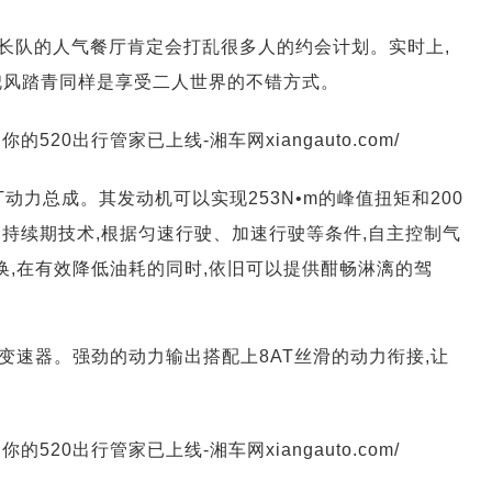
起长队的人气餐厅肯定会打乱很多人的约会计划。实时上,
兜风踏青同样是享受二人世界的不错方式。
8AT动力总成。其发动机可以实现253N•m的峰值扭矩和200
门持续期技术,根据匀速行驶、加速行驶等条件,自主控制气
由切换,在有效降低油耗的同时,依旧可以提供酣畅淋漓的驾
T变速器。强劲的动力输出搭配上8AT丝滑的动力衔接,让