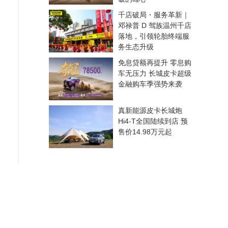
千店破局・服务革新｜
邓禄普 D 驾族温州千店
落地，引领轮胎终端服
务生态升级
免息贷额再提升 零息购
车无压力 长城皮卡超级
金融购车季强势来袭
真新能源皮卡长城炮
Hi4-T全国陆续到店 预
售价14.98万元起