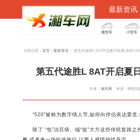
最新资讯
微型车
小型车
当前位置：
首页
最新资讯
第五代途胜L 8AT开启夏日钜惠 你的52
>
>
第五代途胜L 8AT开启夏
作者：
湘车网
来源：网络转
“520”被称为数字情人节,如何向伴侣表达爱
除了 “包”治百病、端“妆”大方这些传统套路之
餐,或者来一场短途旅行,让两人感情持续升温。