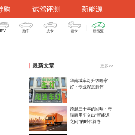
导购
试驾评测
新能源
MPV
跑车
皮卡
轻卡
新能源
最新文章
更多>>
华南城车灯升级哪家
好：专业深度测评
跨越三十年的回响：奇
瑞商用车交出“新能源
之问”的时代答卷