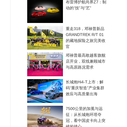
布雷博护航尚界Z7：制
动的“技”与“艺”
重走318，邓禄普新品
GRANDTREK R/T 01
的藏地探险之旅完美收
官
邓禄普最高敢越客旗舰
店开业，双线兼顾城市
与高原路况需求
长城炮Hi4-T上市：解
码“重庆智造”产业集群
效应与高质量出海
7500公里的加冕与远
征：从长城炮环塔夺
冠，看中国皮卡向上突
破的雄心