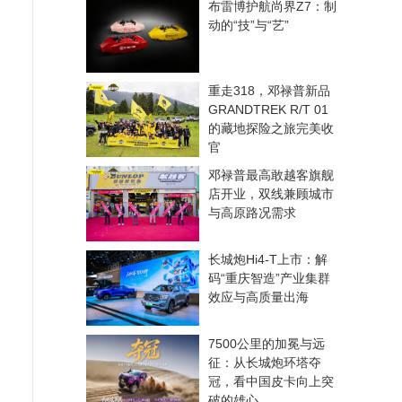
布雷博护航尚界Z7：制
动的“技”与“艺”
重走318，邓禄普新品
GRANDTREK R/T 01
的藏地探险之旅完美收
官
邓禄普最高敢越客旗舰
店开业，双线兼顾城市
与高原路况需求
长城炮Hi4-T上市：解
码“重庆智造”产业集群
效应与高质量出海
7500公里的加冕与远
征：从长城炮环塔夺
冠，看中国皮卡向上突
破的雄心