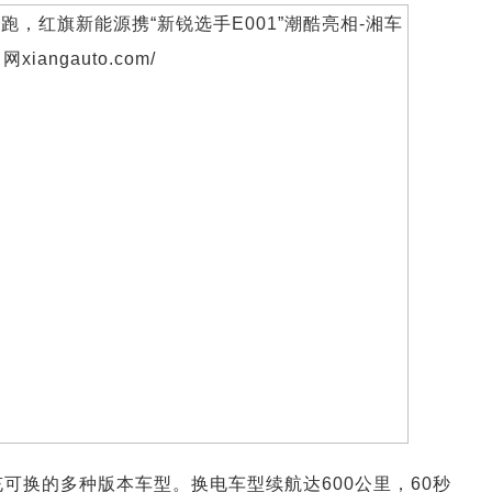
可充可换的多种版本车型。换电车型续航达600公里，60秒