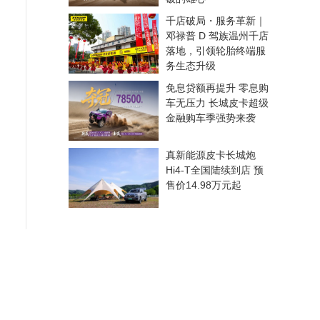
千店破局・服务革新｜
邓禄普 D 驾族温州千店
落地，引领轮胎终端服
务生态升级
免息贷额再提升 零息购
车无压力 长城皮卡超级
金融购车季强势来袭
真新能源皮卡长城炮
Hi4-T全国陆续到店 预
售价14.98万元起