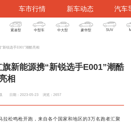
车市行情
新车动态
汽车
SUV
紧凑型
中型车
中大型
豪华型
“新锐选手E001”潮酷亮相
旗新能源携“新锐选手E001”潮酷
亮相
载
日期：2023-05-23
浏览：265
7
春国际马拉松鸣枪开跑，来自各个国家和地区的3万名跑者汇聚