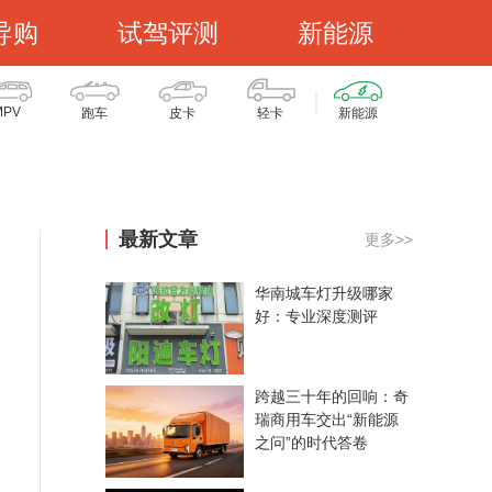
导购
试驾评测
新能源
MPV
跑车
皮卡
轻卡
新能源
最新文章
更多>>
华南城车灯升级哪家
好：专业深度测评
跨越三十年的回响：奇
瑞商用车交出“新能源
之问”的时代答卷