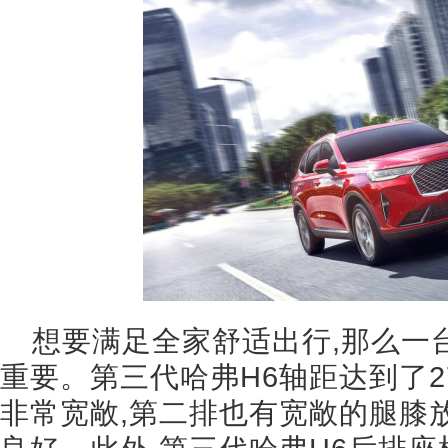
想要满足全家舒适出行,那么一
重要。第三代哈弗H6轴距达到了2
非常宽敞,第二排也有宽敞的腿膝