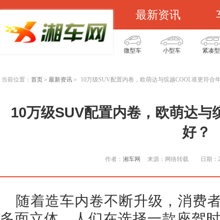
最新资讯
微型车
小型车
紧凑型
当前位置：
首页
最新资讯
10万级SUV配置内卷，欧萌达与缤越COOL谁更符合
>
>
10万级SUV配置内卷，欧萌达与
好？
作者：
湘车网
来源：网络转载
日期：20
随着造车内卷不断升级，消费
多面立体。人们在选择一款座驾