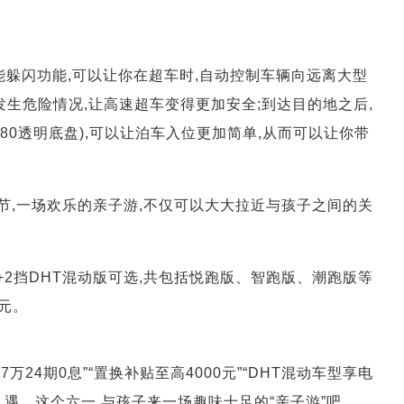
。
智能躲闪功能,可以让你在超车时,自动控制车辆向远离大型
发生危险情况,让高速超车变得更加安全;到达目的地之后,
+180透明底盘),可以让泊车入位更加简单,从而可以让你带
节,一场欢乐的亲子游,不仅可以大大拉近与孩子之间的关
.5T+2挡DHT混动版可选,共包括悦跑版、智跑版、潮跑版等
万元。
万24期0息”“置换补贴至高4000元”“DHT混动车型享电
礼遇。这个六一,与孩子来一场趣味十足的“亲子游”吧。