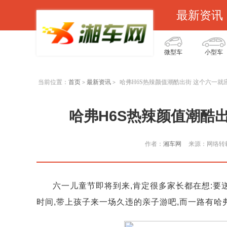
最新资讯
微型车
小型车
当前位置：
首页
最新资讯
哈弗H6S热辣颜值潮酷出街 这个六一就
>
>
哈弗H6S热辣颜值潮酷
作者：
湘车网
来源：网络转
六一儿童节即将到来,肯定很多家长都在想:要
时间,带上孩子来一场久违的亲子游吧,而一路有哈