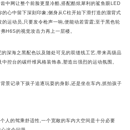
鲨齿中网让整个前脸更显冷酷,搭配酷炫犀利的鲨鱼眼LED
你的心中留下深刻印象;侧身从C柱开始下滑打造的溜背式
发的运动员,只要发令枪声一响,便能动若雷霆;至于黑色轮
弗H6S的视觉攻击力再上一层楼。
配的深海之黑配色以及随处可见的双缝线工艺,带来高级品
及中控台的碳纤维风格装饰条,塑造出强烈的运动氛围。
为背景记录下孩子追逐玩耍的身影,还是坐在车内,抓拍孩子
每个人的驾乘舒适性,一个宽敞的车内大空间是十分必要
担心这个问题。