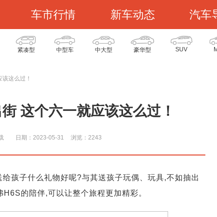
车市行情
新车动态
汽车
SUV
紧凑型
中型车
中大型
豪华型
应该这么过！
出街 这个六一就应该这么过！
载
日期：2023-05-31
浏览：224
3
送给孩子什么礼物好呢?与其送孩子玩偶、玩具,不如抽出
弗H6S的陪伴,可以让整个旅程更加精彩。