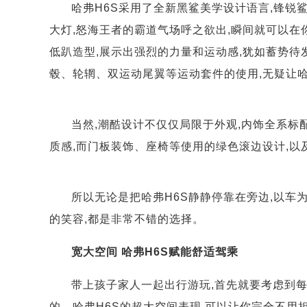
哈弗H6S采用了全新黑鲨美学设计语言,锋锐
大灯,怒海王者的霸道气场呼之欲出,瞬间就可以在
低趴造型,展示出强烈的力量和运动感,犹如蓄势待
毂、轮辋、双运动尾翼等运动套件的使用,无疑让哈
当然,潮酷设计不仅仅局限于外观,内饰全系标
质感,而门板装饰、座椅等使用的绿色滚边设计,以
所以无论是把哈弗H6S静静停靠在旁边,以车
的笑容,都是非常不错的选择。
宽大空间 哈弗H6S赋能舒适驾乘
带上孩子家人一起出行游玩,首先就要考虑到
的。哈弗H6S的超大空间表现,可以让你完全不用