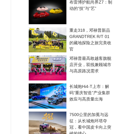
布雷博护航尚界Z7：制
动的“技”与“艺”
重走318，邓禄普新品
GRANDTREK R/T 01
的藏地探险之旅完美收
官
邓禄普最高敢越客旗舰
店开业，双线兼顾城市
与高原路况需求
长城炮Hi4-T上市：解
码“重庆智造”产业集群
效应与高质量出海
7500公里的加冕与远
征：从长城炮环塔夺
冠，看中国皮卡向上突
破的雄心