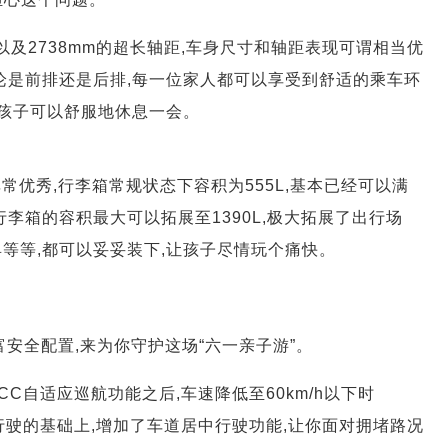
宽高,以及2738mm的超长轴距,车身尺寸和轴距表现可谓相当优
论是前排还是后排,每一位家人都可以享受到舒适的乘车环
让孩子可以舒服地休息一会。
常优秀,行李箱常规状态下容积为555L,基本已经可以满
李箱的容积最大可以拓展至1390L,极大拓展了出行场
等等,都可以妥妥装下,让孩子尽情玩个痛快。
富安全配置,来为你守护这场“六一亲子游”。
CC自适应巡航功能之后,车速降低至60km/h以下时
车行驶的基础上,增加了车道居中行驶功能,让你面对拥堵路况