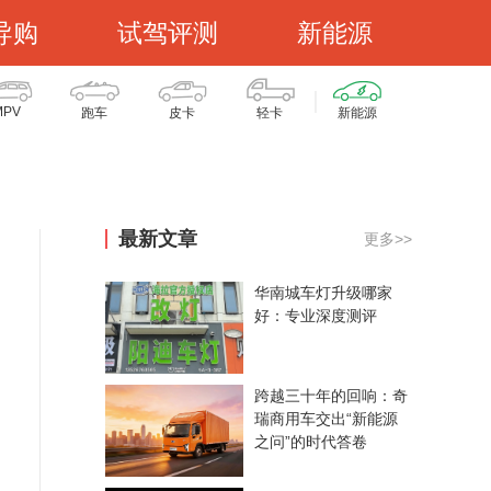
导购
试驾评测
新能源
MPV
跑车
皮卡
轻卡
新能源
最新文章
更多>>
华南城车灯升级哪家
好：专业深度测评
跨越三十年的回响：奇
瑞商用车交出“新能源
之问”的时代答卷