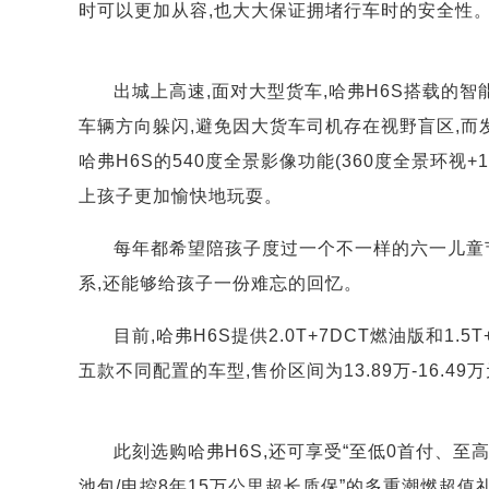
时可以更加从容,也大大保证拥堵行车时的安全性
出城上高速,面对大型货车,哈弗H6S搭载的
车辆方向躲闪,避免因大货车司机存在视野盲区,而
哈弗H6S的540度全景影像功能(360度全景环视
上孩子更加愉快地玩耍。
每年都希望陪孩子度过一个不一样的六一儿童
系,还能够给孩子一份难忘的回忆。
目前,哈弗H6S提供2.0T+7DCT燃油版和1
五款不同配置的车型,售价区间为13.89万-16.49
此刻选购哈弗H6S,还可享受“至低0首付、至高7
池包/电控8年15万公里超长质保”的多重潮燃超值