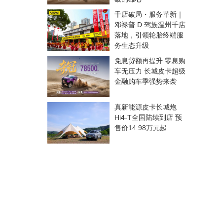
千店破局・服务革新｜
邓禄普 D 驾族温州千店
落地，引领轮胎终端服
务生态升级
免息贷额再提升 零息购
车无压力 长城皮卡超级
金融购车季强势来袭
真新能源皮卡长城炮
Hi4-T全国陆续到店 预
售价14.98万元起