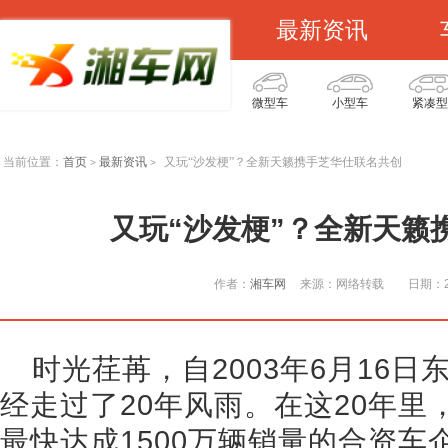
最新资讯
微型车
小型车
紧凑型
当前位置：
首页
最新资讯
又玩“沙发梗”？全新天籁携手芝华仕联名共创
>
>
又玩“沙发梗”？全新天籁
作者：
湘车网
来源：网络转载
日期：20
时光荏苒，自2003年6月16
经走过了20年风雨。在这20年
最快达成1500万辆销量的合资车