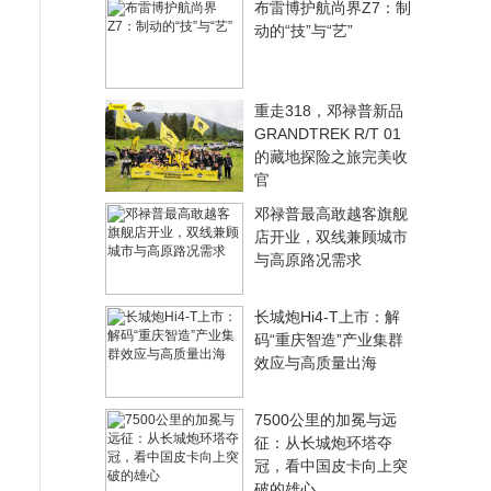
布雷博护航尚界Z7：制
动的“技”与“艺”
重走318，邓禄普新品
GRANDTREK R/T 01
的藏地探险之旅完美收
官
邓禄普最高敢越客旗舰
店开业，双线兼顾城市
与高原路况需求
长城炮Hi4-T上市：解
码“重庆智造”产业集群
效应与高质量出海
7500公里的加冕与远
征：从长城炮环塔夺
冠，看中国皮卡向上突
破的雄心