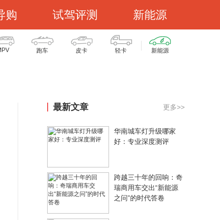
导购
试驾评测
新能源
MPV
跑车
皮卡
轻卡
新能源
最新文章
更多>>
华南城车灯升级哪家
好：专业深度测评
跨越三十年的回响：奇
瑞商用车交出“新能源
之问”的时代答卷