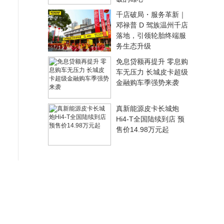
千店破局・服务革新｜
邓禄普 D 驾族温州千店
落地，引领轮胎终端服
务生态升级
免息贷额再提升 零息购
车无压力 长城皮卡超级
金融购车季强势来袭
真新能源皮卡长城炮
Hi4-T全国陆续到店 预
售价14.98万元起