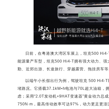
日前，在粤港澳大湾区车展上，坦克500 Hi
能源量产车型，坦克500 Hi4-T拥有强大动力
勤、近郊出游、长途旅行、穿越露营、拖挂房车等
以端午小长假出行为例，驾驶坦克 500 Hi
堵路况。它搭载37.1kW•h电池与70L超大油箱，
虑；采用“2.0T发动机+9HAT变速器”黄金动力
750N·m，最高传动效率可达97%，动力更足