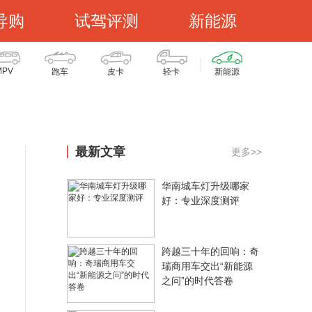
导购
试驾评测
新能源
MPV
跑车
皮卡
轻卡
新能源
最新文章
更多>>
华南城车灯升级哪家
好：专业深度测评
跨越三十年的回响：奇
瑞商用车交出“新能源
之问”的时代答卷