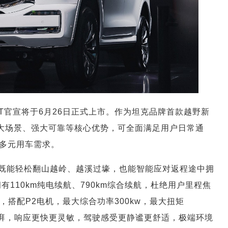
4-T官宣将于6月26日正式上市。作为坦克品牌首款越野新
、强大场景、强大可靠等核心优势，可全面满足用户日常通
多元用车需求。
4-T既能轻松翻山越岭、越溪过壕，也能智能应对返程途中拥
拥有110km纯电续航、790km综合续航，杜绝用户里程焦
总成，搭配P2电机，最大综合功率300kw，最大扭矩
更澎湃，响应更快更灵敏，驾驶感受更静谧更舒适，极端环境