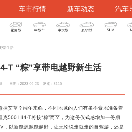
车市行情
新车动态
汽车
SUV
紧凑型
中型车
中大型
豪华型
电越野新生活
i4-T “粽”享带电越野新生活
载
日期：2023-06-23
浏览：311
5
or悬挂艾草？端午来临，不同地域的人们有条不紊地准备着
500 Hi4-T将接“粽”而至，为这份仪式感增加一份期
源SUV，以新能源赋能越野，让无论说走就走的自驾游，还是