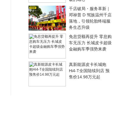
千店破局・服务革新｜
邓禄普 D 驾族温州千店
落地，引领轮胎终端服
务生态升级
免息贷额再提升 零息购
车无压力 长城皮卡超级
金融购车季强势来袭
真新能源皮卡长城炮
Hi4-T全国陆续到店 预
售价14.98万元起