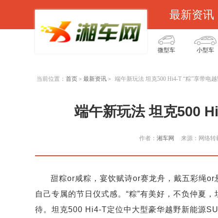
最新资讯
微型车
小型车
当前位置：
首页
最新资讯
端午新玩法 坦克500 Hi4-T “粽”享带
>
>
端午新玩法 坦克500 H
作者：
湘车网
来源：网络转
甜粽or咸粽，宴饮赋诗or赛龙舟，戴五彩绳
自己专属的节日仪式感。“粽”有美好，不负仲夏，坦克
待。坦克500 Hi4-T定位中大型豪华越野新能