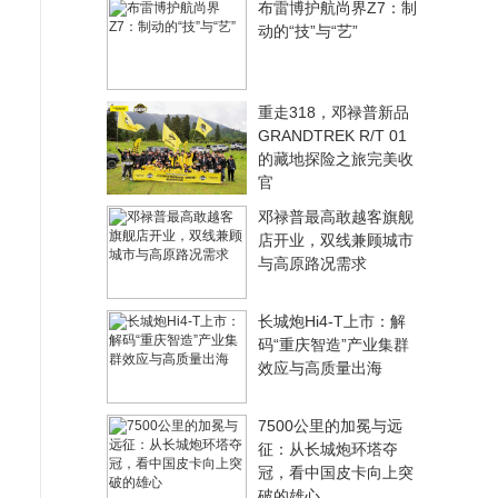
布雷博护航尚界Z7：制
动的“技”与“艺”
重走318，邓禄普新品
GRANDTREK R/T 01
的藏地探险之旅完美收
官
邓禄普最高敢越客旗舰
店开业，双线兼顾城市
与高原路况需求
长城炮Hi4-T上市：解
码“重庆智造”产业集群
效应与高质量出海
7500公里的加冕与远
征：从长城炮环塔夺
冠，看中国皮卡向上突
破的雄心