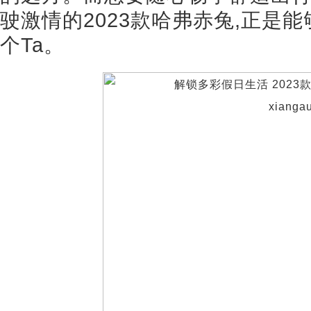
驶激情的2023款哈弗赤兔,正是
个Ta。