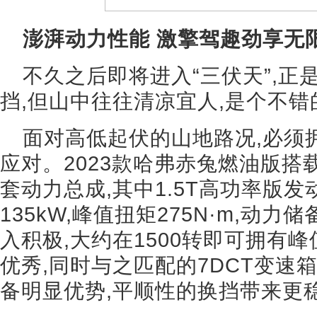
澎湃动力性能 激擎驾趣劲享无
不久之后即将进入“三伏天”,正
挡,但山中往往清凉宜人,是个不
面对高低起伏的山地路况,必须
应对。2023款哈弗赤兔燃油版搭载
套动力总成,其中1.5T高功率版
135kW,峰值扭矩275N·m,动
入积极,大约在1500转即可拥有
优秀,同时与之匹配的7DCT变速
备明显优势,平顺性的换挡带来更