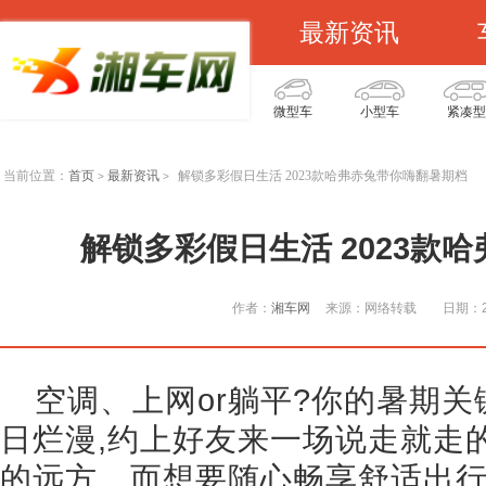
最新资讯
微型车
小型车
紧凑型
当前位置：
首页
最新资讯
解锁多彩假日生活 2023款哈弗赤兔带你嗨翻暑期档
>
>
解锁多彩假日生活 2023款
作者：
湘车网
来源：网络转载
日期：20
空调、上网or躺平?你的暑期关
日烂漫,约上好友来一场说走就走
的远方。而想要随心畅享舒适出行