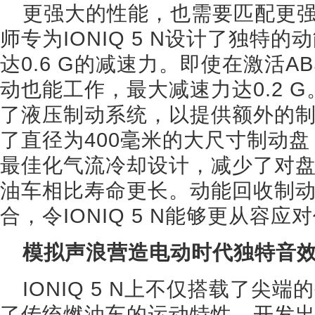
更强大的性能，也需要匹配更强
师专为IONIQ 5 N设计了独特
达0.6 G的减速力。即使在激活
动也能工作，最大减速力达0.2 G。
了液压制动系统，以提供额外的
了直径为400毫米的大尺寸制动
最佳化气流冷却设计，减少了对
油车相比寿命更长。动能回收制
合，令IONIQ 5 N能够更从容
模拟声浪营造电动时代独特音
IONIQ 5 N上不仅搭载了尖
了传统燃油车的运动特性，开发出N Ac