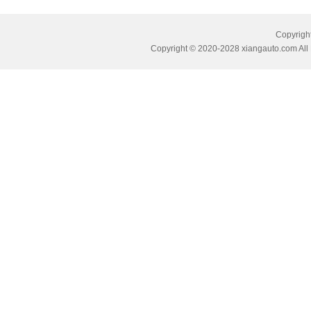
Copyri
Copyright © 2020-2028 xiangauto.com All