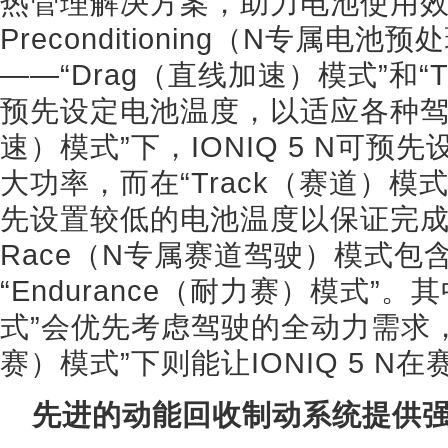
热管理解决方案，助力电池使用效率实
Preconditioning（N专属
——“Drag（直线加速）模式”和“
预先设定电池温度，以适应各种驾驶
速）模式”下，IONIQ 5 N可
大功率，而在“Track（赛道）模式”
先设置较低的电池温度以保证完成
Race（N专属赛道驾驶）模式包含“
“Endurance（耐力赛）模式”。其
式”会优先考虑驾驶的全动力需求，而“
赛）模式”下则能让IONIQ 5 
先进的动能回收制动系统提供