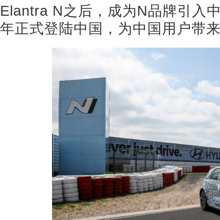
Elantra N之后，成为N品牌引
年正式登陆中国，为中国用户带