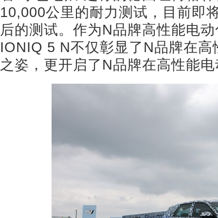
10,000公里的耐力测试，目前即将
后的测试。作为N品牌高性能电动
IONIQ 5 N不仅彰显了N品牌
之姿，更开启了N品牌在高性能电