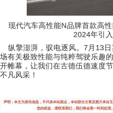
现代汽车高性能N品牌首款高性能电
2024年引
纵擎澎湃，驭电逐风。7月13
场有关极致性能与纯粹驾驶乐趣
开帷幕，让我们在古德伍德速度节上共
不凡风采！
声明：本文为资讯信息，不代表本站观点，本站部分文章及图片来自互
您的权益，请联系我们，我们将会第一时间处理。(邮箱：