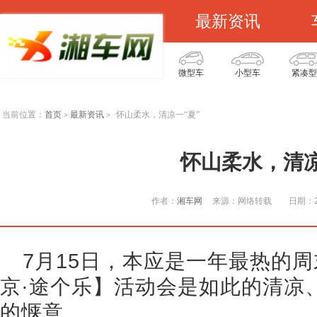
最新资讯
微型车
小型车
紧凑型
当前位置：
首页
最新资讯
怀山柔水，清凉一“夏”
>
>
怀山柔水，清凉
作者：
湘车网
来源：网络转载
日期：20
7月15日，本应是一年最热的
京·途个乐】活动会是如此的清凉
的惬意。