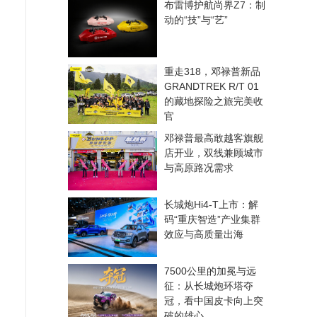
布雷博护航尚界Z7：制
动的“技”与“艺”
重走318，邓禄普新品
GRANDTREK R/T 01
的藏地探险之旅完美收
官
邓禄普最高敢越客旗舰
店开业，双线兼顾城市
与高原路况需求
长城炮Hi4-T上市：解
码“重庆智造”产业集群
效应与高质量出海
7500公里的加冕与远
征：从长城炮环塔夺
冠，看中国皮卡向上突
破的雄心