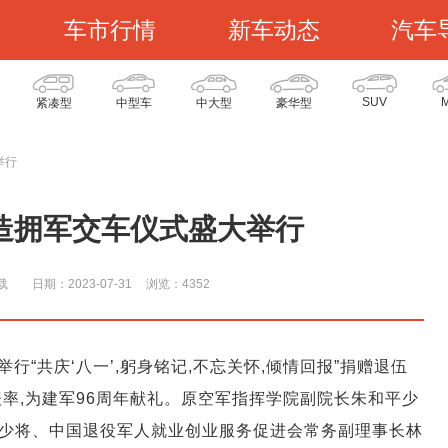
车市行情
新车动态
汽车
SUV
紧凑型
中型车
中大型
豪华型
举行
制造拥军交车仪式盛大举行
载
日期：2023-07-31
浏览：435
2
行“共庆‘八一’,躬身铭记,不忘关怀,倾情回报”捐赠退伍
率,为建军96周年献礼。原空军指挥学院副院长朱和平少
少将、中国退役军人就业创业服务促进会常务副理事长林