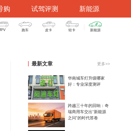
导购
试驾评测
新能源
MPV
跑车
皮卡
轻卡
新能源
最新文章
更多>>
华南城车灯升级哪家
好：专业深度测评
跨越三十年的回响：奇
瑞商用车交出“新能源
之问”的时代答卷