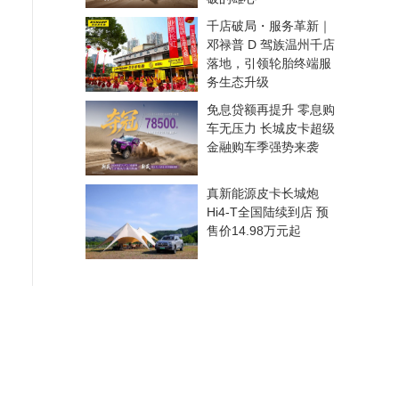
千店破局・服务革新｜
邓禄普 D 驾族温州千店
落地，引领轮胎终端服
务生态升级
免息贷额再提升 零息购
车无压力 长城皮卡超级
金融购车季强势来袭
真新能源皮卡长城炮
Hi4-T全国陆续到店 预
售价14.98万元起