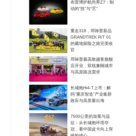
布雷博护航尚界Z7：制
动的“技”与“艺”
重走318，邓禄普新品
GRANDTREK R/T 01
的藏地探险之旅完美收
官
邓禄普最高敢越客旗舰
店开业，双线兼顾城市
与高原路况需求
长城炮Hi4-T上市：解
码“重庆智造”产业集群
效应与高质量出海
7500公里的加冕与远
征：从长城炮环塔夺
冠，看中国皮卡向上突
破的雄心