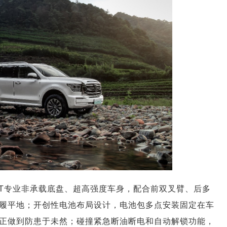
4-T专业非承载底盘、超高强度车身，配合前双叉臂、后多
履平地；开创性电池布局设计，电池包多点安装固定在车
正做到防患于未然；碰撞紧急断油断电和自动解锁功能，