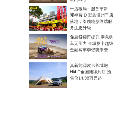
千店破局・服务革新｜
邓禄普 D 驾族温州千店
落地，引领轮胎终端服
务生态升级
免息贷额再提升 零息购
车无压力 长城皮卡超级
金融购车季强势来袭
真新能源皮卡长城炮
Hi4-T全国陆续到店 预
售价14.98万元起