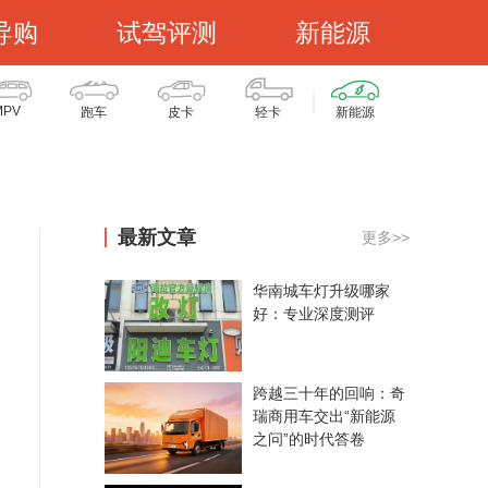
导购
试驾评测
新能源
MPV
跑车
皮卡
轻卡
新能源
最新文章
更多>>
华南城车灯升级哪家
好：专业深度测评
跨越三十年的回响：奇
瑞商用车交出“新能源
之问”的时代答卷