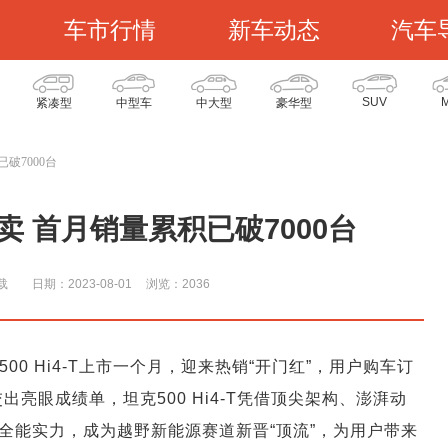
车市行情
新车动态
汽车
SUV
紧凑型
中型车
中大型
豪华型
已破7000台
即热卖 首月销量累积已破7000台
载
日期：2023-08-01
浏览：203
6
0 Hi4-T上市一个月，迎来热销“开门红”，用户购车订
出亮眼成绩单，坦克500 Hi4-T凭借顶尖架构、澎湃动
全能实力，成为越野新能源赛道新晋“顶流”，为用户带来