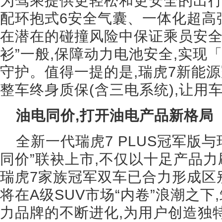
为驾乘提供更轻松和更安全的出
配环抱式6安全气囊、一体化超高
在潜在的碰撞风险中保证乘员安全
衫”一般,保障动力电池安全,实现
守护。值得一提的是,瑞虎7新能
整车终身质保(含三电系统),让用
油电同价,打开油电产品新格局
全新一代瑞虎7 PLUS冠军版
同价”联袂上市,不仅以十足产品力
瑞虎7家族冠军双车已合力形成区
将在A级SUV市场“内卷”浪潮之下
力品牌的不断进化,为用户创造独