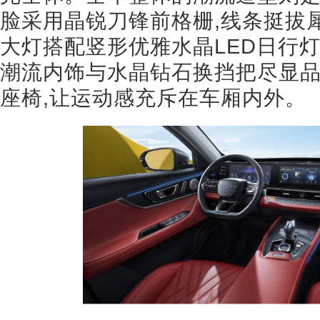
脸采用晶锐刀锋前格栅,线条挺拔
大灯搭配竖形优雅水晶LED日行灯
潮流内饰与水晶钻石换挡把尽显品
座椅,让运动感充斥在车厢内外。