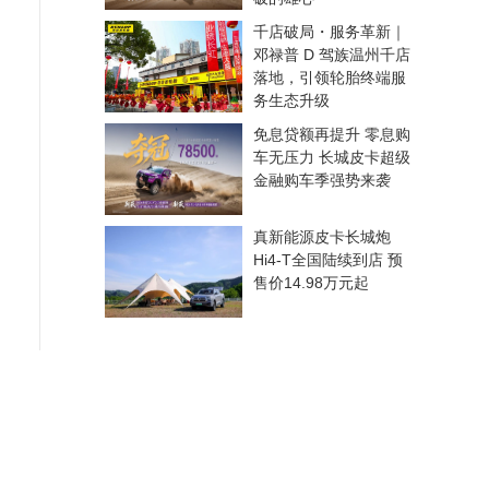
千店破局・服务革新｜
邓禄普 D 驾族温州千店
落地，引领轮胎终端服
务生态升级
免息贷额再提升 零息购
车无压力 长城皮卡超级
金融购车季强势来袭
真新能源皮卡长城炮
Hi4-T全国陆续到店 预
售价14.98万元起