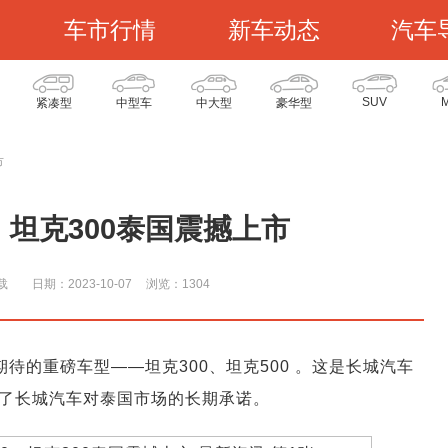
车市行情
新车动态
汽车
SUV
紧凑型
中型车
中大型
豪华型
市
、坦克300泰国震撼上市
载
日期：2023-10-07
浏览：130
4
待的重磅车型——坦克300、坦克500 。这是长城汽车
了长城汽车对泰国市场的长期承诺。