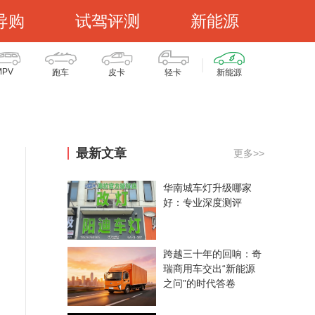
导购
试驾评测
新能源
MPV
跑车
皮卡
轻卡
新能源
最新文章
更多>>
华南城车灯升级哪家
好：专业深度测评
跨越三十年的回响：奇
瑞商用车交出“新能源
之问”的时代答卷