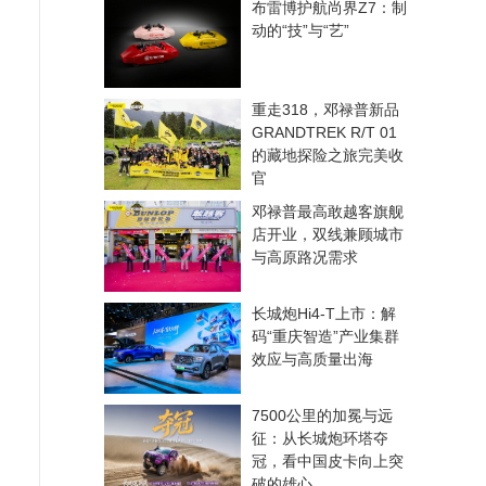
布雷博护航尚界Z7：制
动的“技”与“艺”
重走318，邓禄普新品
GRANDTREK R/T 01
的藏地探险之旅完美收
官
邓禄普最高敢越客旗舰
店开业，双线兼顾城市
与高原路况需求
长城炮Hi4-T上市：解
码“重庆智造”产业集群
效应与高质量出海
7500公里的加冕与远
征：从长城炮环塔夺
冠，看中国皮卡向上突
破的雄心