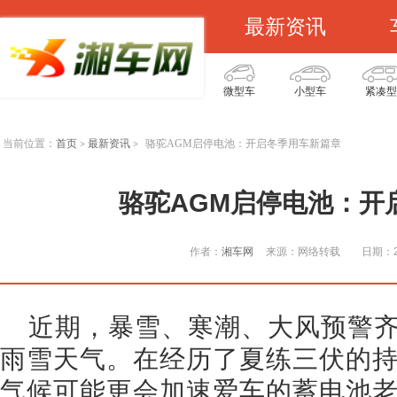
最新资讯
微型车
小型车
紧凑型
当前位置：
首页
最新资讯
骆驼AGM启停电池：开启冬季用车新篇章
>
>
骆驼AGM启停电池：开
作者：
湘车网
来源：网络转载
日期：20
近期，暴雪、寒潮、大风预警
雨雪天气。在经历了夏练三伏的
气候可能更会加速爱车的蓄电池