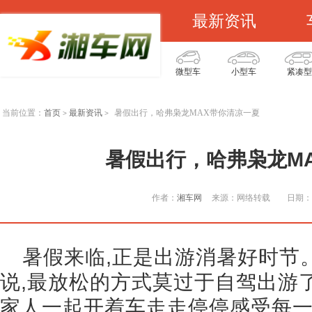
最新资讯
微型车
小型车
紧凑型
当前位置：
首页
最新资讯
暑假出行，哈弗枭龙MAX带你清凉一夏
>
>
暑假出行，哈弗枭龙M
作者：
湘车网
来源：网络转载
日期：2
暑假来临,正是出游消暑好时节
说,最放松的方式莫过于自驾出游了
家人一起开着车走走停停感受每一