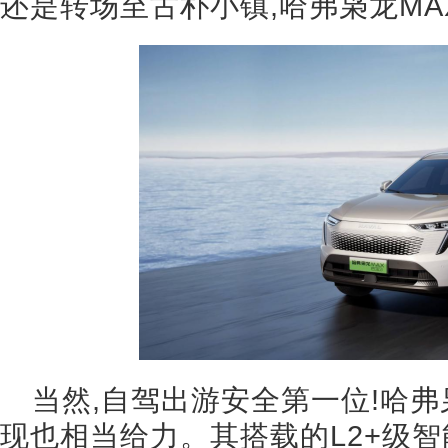
还是转场至古朴小镇,哈弗枭龙MA
当然,自驾出游安全第一位!哈弗
现也相当给力。其搭载的L2+级智