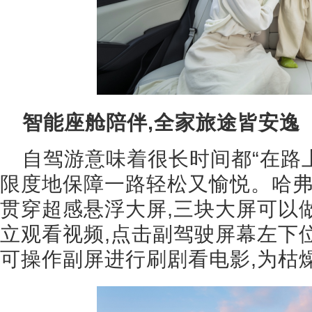
智能座舱陪伴,全家旅途皆安逸
自驾游意味着很长时间都“在路
限度地保障一路轻松又愉悦。哈弗枭龙
贯穿超感悬浮大屏,三块大屏可以
立观看视频,点击副驾驶屏幕左下位
可操作副屏进行刷剧看电影,为枯