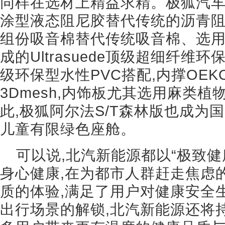
同样在选材上精益求精。极狐汽车
涂型液态阻尼胶替代传统的沥青
组份吸音棉替代传统吸音棉、选用
成的Ultrasuede顶级超细纤
级环保型水性PVC搭配,内撑OEK
3Dmesh,内饰板尤其选用麻类
此,极狐阿尔法S/T森林版也成为
儿童有限绿色座舱。
可以说,北汽新能源都以“极致健
身心健康,在为都市人群赶走焦虑
质的体验,满足了用户对健康安全
出行场景的解锁,北汽新能源还将