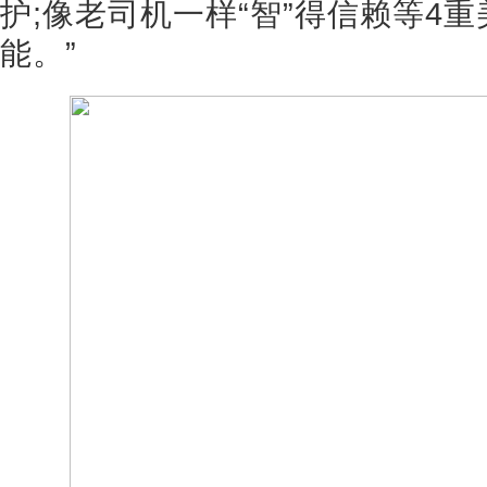
护;像老司机一样“智”得信赖等4
能。”