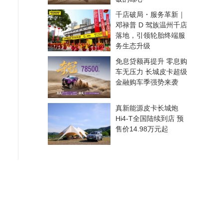
千店破局・服务革新｜
邓禄普 D 驾族温州千店
落地，引领轮胎终端服
务生态升级
免息贷额再提升 零息购
车无压力 长城皮卡超级
金融购车季强势来袭
真新能源皮卡长城炮
Hi4-T全国陆续到店 预
售价14.98万元起