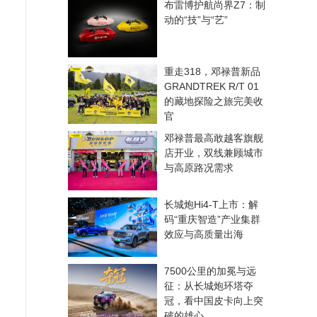
布雷博护航尚界Z7：制
动的“技”与“艺”
重走318，邓禄普新品
GRANDTREK R/T 01
的藏地探险之旅完美收
官
邓禄普最高敢越客旗舰
店开业，双线兼顾城市
与高原路况需求
长城炮Hi4-T上市：解
码“重庆智造”产业集群
效应与高质量出海
7500公里的加冕与远
征：从长城炮环塔夺
冠，看中国皮卡向上突
破的雄心