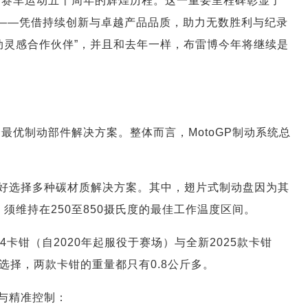
投身赛车运动五十周年的辉煌历程。这一重要里程碑彰显了
位——凭借持续创新与卓越产品品质，助力无数胜利与纪录
“制动灵感合作伙伴”，并且和去年一样，布雷博今年将继续是
择最优制动部件解决方案。整体而言，MotoGP制动系统总
好选择多种碳材质解决方案。其中，翅片式制动盘因为其
须维持在250至850摄氏度的最佳工作温度区间。
4卡钳（自2020年起服役于赛场）与全新2025款卡钳
选择，两款卡钳的重量都只有0.8公斤多。
与精准控制：