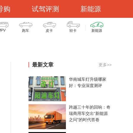
导购
试驾评测
新能源
MPV
跑车
皮卡
轻卡
新能源
最新文章
更多>>
华南城车灯升级哪家
好：专业深度测评
跨越三十年的回响：奇
瑞商用车交出“新能源
之问”的时代答卷