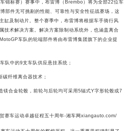
摩托车锦标赛）赛事中，布雷博（Brembo）将为全部22位车
雷博部件无可挑剔的性能、可靠性与安全性征战赛场，这
主缸及制动片。整个赛季中，布雷博将根据车手骑行风
属技术解决方案。解决方案除制动系统外，也涵盖离合
otoGP车队的轮端部件将由布雷博集团旗下的企业提
1支车队中的9支车队供应悬挂系统；
供最新碳纤维离合器技术；
配备锻造镁合金轮毂，前轮与后轮均可采用5辐式Y字形轮毂或7