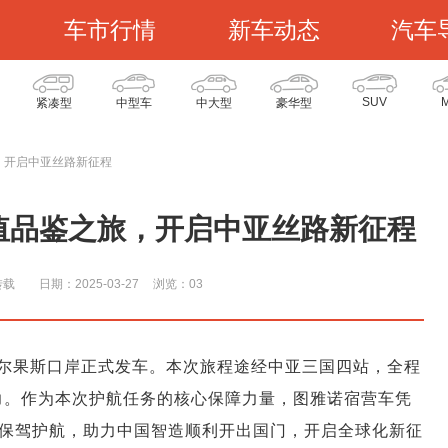
车市行情
新车动态
汽车
SUV
紧凑型
中型车
中大型
豪华型
，开启中亚丝路新征程
值品鉴之旅，开启中亚丝路新征程
转载
日期：2025-03-27
浏览：0
3
尔果斯口岸正式发车。本次旅程途经中亚三国四站，全程
实力。作为本次护航任务的核心保障力量，图雅诺宿营车凭
保驾护航，助力中国智造顺利开出国门，开启全球化新征