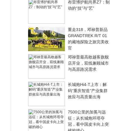
布雷博护航尚界Z7：制
动的“技”与“艺”
重走318，邓禄普新品
GRANDTREK R/T 01
的藏地探险之旅完美收
官
邓禄普最高敢越客旗舰
店开业，双线兼顾城市
与高原路况需求
长城炮Hi4-T上市：解
码“重庆智造”产业集群
效应与高质量出海
7500公里的加冕与远
征：从长城炮环塔夺
冠，看中国皮卡向上突
破的雄心