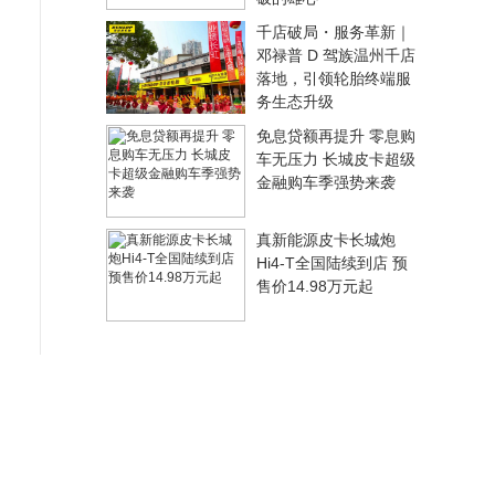
千店破局・服务革新｜
邓禄普 D 驾族温州千店
落地，引领轮胎终端服
务生态升级
免息贷额再提升 零息购
车无压力 长城皮卡超级
金融购车季强势来袭
真新能源皮卡长城炮
Hi4-T全国陆续到店 预
售价14.98万元起