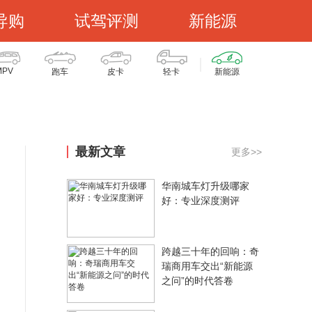
导购
试驾评测
新能源
MPV
跑车
皮卡
轻卡
新能源
最新文章
更多>>
华南城车灯升级哪家
好：专业深度测评
跨越三十年的回响：奇
瑞商用车交出“新能源
之问”的时代答卷