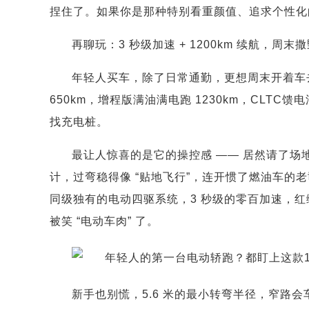
捏住了。如果你是那种特别看重颜值、追求个性化的
再聊玩：3 秒级加速 + 1200km 续航，周末
年轻人买车，除了日常通勤，更想周末开着车去野
650km，增程版满油满电跑 1230km，CLTC馈
找充电桩。
最让人惊喜的是它的操控感 —— 居然请了场地赛
计，过弯稳得像 “贴地飞行”，连开惯了燃油车的老司机
同级独有的电动四驱系统，3 秒级的零百加速，红
被笑 “电动车肉” 了。
新手也别慌，5.6 米的最小转弯半径，窄路