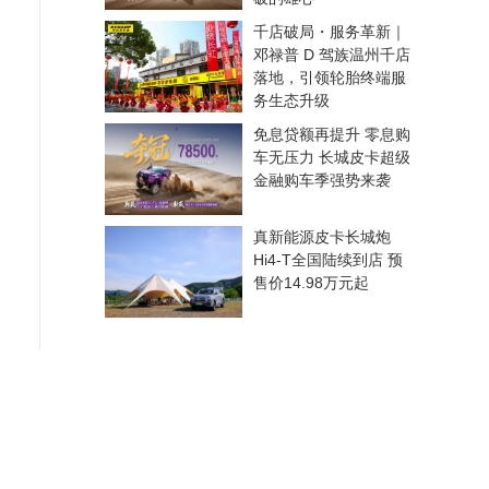
千店破局・服务革新｜
邓禄普 D 驾族温州千店
落地，引领轮胎终端服
务生态升级
免息贷额再提升 零息购
车无压力 长城皮卡超级
金融购车季强势来袭
真新能源皮卡长城炮
Hi4-T全国陆续到店 预
售价14.98万元起