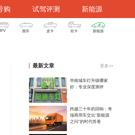
导购
试驾评测
新能源
MPV
跑车
皮卡
轻卡
新能源
最新文章
更多>>
华南城车灯升级哪家
好：专业深度测评
跨越三十年的回响：奇
瑞商用车交出“新能源
之问”的时代答卷