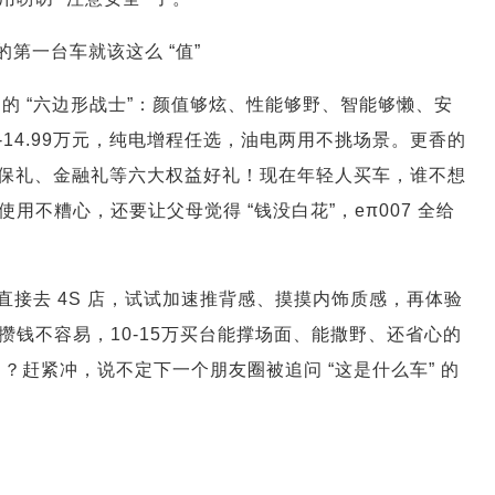
的第一台车就该这么 “值”
制的 “六边形战士”：颜值够炫、性能够野、智能够懒、安
元-14.99万元，纯电增程任选，油电两用不挑场景。更香的
质保礼、金融礼等六大权益好礼！现在年轻人买车，谁不想
不糟心，还要让父母觉得 “钱没白花”，eπ007 全给
接去 4S 店，试试加速推背感、摸摸内饰质感，再体验
钱不容易，10-15万买台能撑场面、能撒野、还省心的
了？赶紧冲，说不定下一个朋友圈被追问 “这是什么车” 的