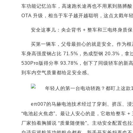
车功能记忆泊车，高速跑长途再也不用累到胳膊酸，
OTA 升级，相当于车子越开越聪明，这点太戳年
安全这事儿：央企背书 + 整车和三电终身质
买第一辆车，父母最担心的就是安全。作为根正苗
车身高强度钢占比 71.5%，热成型钢 20.3%，拿过 
530Pro版得分率 93.78%，创下了同级轿车
到车内空气质量都给足安全感。
eπ007的马赫电池技术经过了穿刺、挤压、
“电池起火焦虑”。最让人安心的是，它敢给整车 +
厂家拍着胸脯说 “质量随便验”。主动安全配置也
自适应巡航等功能航全都有，新手开车爸妈再也不用