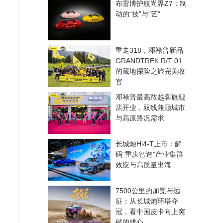
布雷博护航尚界Z7：制
动的“技”与“艺”
重走318，邓禄普新品
GRANDTREK R/T 01
的藏地探险之旅完美收
官
邓禄普最高敢越客旗舰
店开业，双线兼顾城市
与高原路况需求
长城炮Hi4-T上市：解
码“重庆智造”产业集群
效应与高质量出海
7500公里的加冕与远
征：从长城炮环塔夺
冠，看中国皮卡向上突
破的雄心