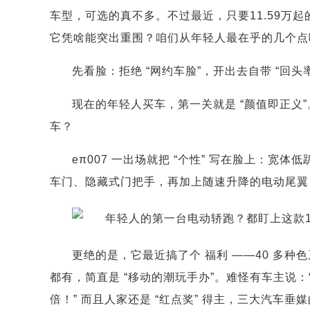
车型，可选的真不多。不过最近，只要11.59万起的
它凭啥能突出重围？咱们从年轻人最在乎的几个点
先看脸：拒绝 “网约车脸”，开出去自带 “回头率 b
现在的年轻人买车，第一关就是 “颜值即正义”
车？
eπ007 一出场就把 “个性” 写在脸上：
车门、隐藏式门把手，再加上随速升降的电动尾翼
更绝的是，它最近搞了个 福利 ——40 多种
都有，简直是 “移动的潮玩手办”。难怪有车主说
倍！” 而且人家还是 “红点奖” 得主，三大汽车