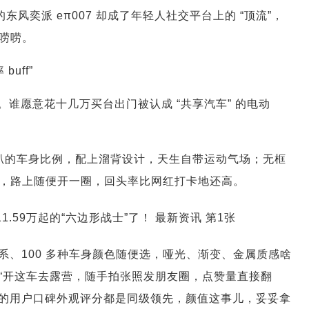
东风奕派 eπ007 却成了年轻人社交平台上的 “顶流”，
唠唠。
uff”
。谁愿意花十几万买台出门被认成 “共享汽车” 的电动
宽体低趴的车身比例，配上溜背设计，天生自带运动气场；无框
，路上随便开一圈，回头率比网红打卡地还高。
色系、100 多种车身颜色随便选，哑光、渐变、金属质感啥
：“开这车去露营，随手拍张照发朋友圈，点赞量直接翻
垂媒的用户口碑外观评分都是同级领先，颜值这事儿，妥妥拿