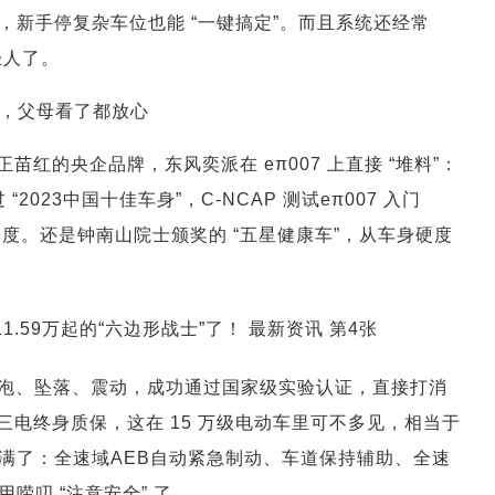
新手停复杂车位也能 “一键搞定”。而且系统还经常
轻人了。
保，父母看了都放心
红的央企品牌，东风奕派在 eπ007 上直接 “堆料”：
“2023中国十佳车身”，C-NCAP 测试eπ007 入门
的新高度。还是钟南山院士颁奖的 “五星健康车”，从车身硬度
浸泡、坠落、震动，成功通过国家级实验认证，直接打消
 三电终身质保，这在 15 万级电动车里可不多见，相当于
拉满了：全速域AEB自动紧急制动、车道保持辅助、全速
唠叨 “注意安全” 了。