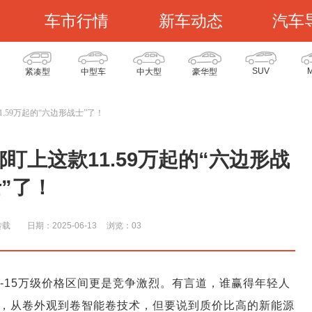
车市行情
新车动态
汽车
SUV
紧凑型
中型车
中大型
豪华型
.59万起的“六边形战士”了！
上这款11.59万起的“六边形战
”了！
转载
日期：2025-06-13
浏览：0
3
10-15万级价格区间更是竞争激烈。有言道，谁赢得年轻人
，从卷外观到卷智能卷技术，但要说到质价比高的新能源