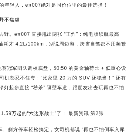
年轻人，eπ007绝对是同价位里的最佳选择！
撒野不焦虑
。eπ007 直接甩出两张 “王炸”：纯电版续航最高
电油耗才 4.2L/100km，别说周边游，跨省自驾都不用频繁
冠军团队调校底盘，50:50 的黄金轴荷比 + 低重心设
都忍不住夸：“比家里 20 万的 SUV 还稳当！” 还有
绿灯起步直接 “秒杀” 隔壁车道，跟朋友出去玩再也不怕
会车、侧方停车轻松搞定，女司机都说 “再也不怕倒车入库