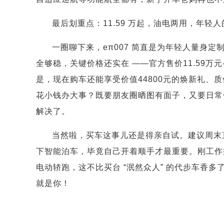
最后划重点：11.59 万起，油电两用，年轻人
一圈聊下来，eπ007 简直是为年轻人量身定
全够稳，关键价格还实在 ——官方售价11.59万
是，现在购车还能享受价值44800元的焕新礼、
花小钱办大事？既要朋友圈晒图有面子，又要日常使用
解决了。
当然啦，买车这事儿还是得亲自试。建议周末直
下智能泊车，毕竟自己开着顺手才最重要。刚工作攒
电动轿跑，这不比买台 “泯然众人” 的代步车香多
就是你！