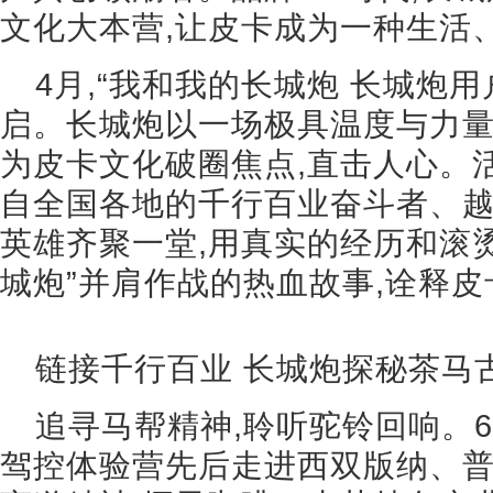
文化大本营,让皮卡成为一种生活
4月,“我和我的长城炮 长城炮
启。长城炮以一场极具温度与力量
为皮卡文化破圈焦点,直击人心。
自全国各地的千行百业奋斗者、
英雄齐聚一堂,用真实的经历和滚烫
城炮”并肩作战的热血故事,诠释
链接千行百业 长城炮探秘茶马
追寻马帮精神,聆听驼铃回响。
驾控体验营先后走进西双版纳、普