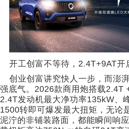
开工创富不等待，2.4T+9AT
创业创富讲究快人一步，而澎
强底气。2026款商用炮搭载2.4T
2.4T发动机最大净功率135kW、
1500转即可爆发最大扭矩，无
泥泞的非铺装路面，都能瞬间响