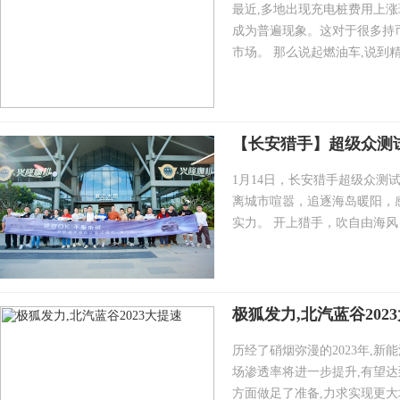
最近,多地出现充电桩费用上涨
成为普遍现象。这对于很多持
市场。 那么说起燃油车,说到精品
【长安猎手】超级众测
1月14日，长安猎手超级众测
离城市喧嚣，追逐海岛暖阳，
实力。 开上猎手，吹自由海风 
极狐发力,北汽蓝谷202
历经了硝烟弥漫的2023年,新
场渗透率将进一步提升,有望达
方面做足了准备,力求实现更大增量。