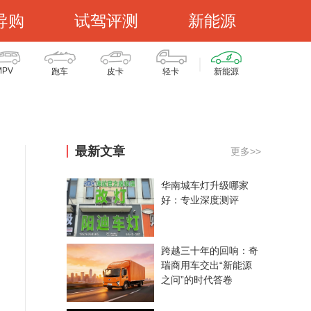
导购
试驾评测
新能源
MPV
跑车
皮卡
轻卡
新能源
最新文章
更多>>
华南城车灯升级哪家
好：专业深度测评
跨越三十年的回响：奇
瑞商用车交出“新能源
之问”的时代答卷