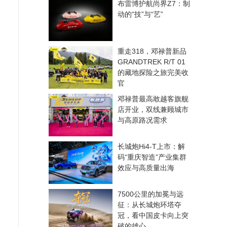
布雷博护航尚界Z7：制
动的“技”与“艺”
重走318，邓禄普新品
GRANDTREK R/T 01
的藏地探险之旅完美收
官
邓禄普最高敢越客旗舰
店开业，双线兼顾城市
与高原路况需求
长城炮Hi4-T上市：解
码“重庆智造”产业集群
效应与高质量出海
7500公里的加冕与远
征：从长城炮环塔夺
冠，看中国皮卡向上突
破的雄心