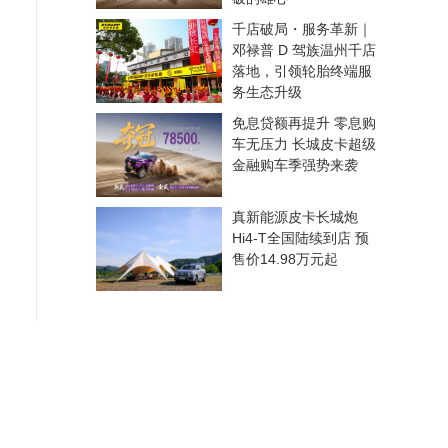
千店破局・服务革新｜
邓禄普 D 驾族温州千店
落地，引领轮胎终端服
务生态升级
免息贷额再提升 零息购
车无压力 长城皮卡超级
金融购车季强势来袭
真新能源皮卡长城炮
Hi4-T全国陆续到店 预
售价14.98万元起