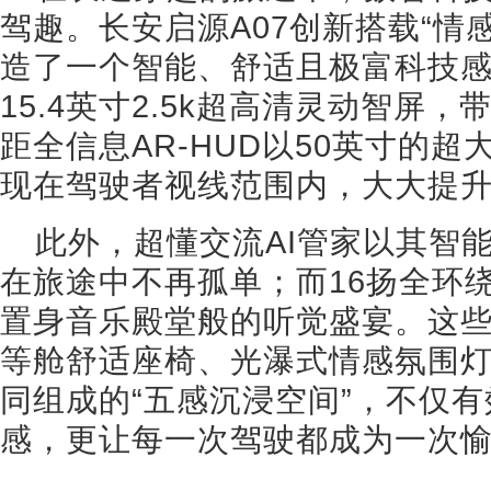
驾趣。长安启源A07创新搭载“情
造了一个智能、舒适且极富科技
15.4英寸2.5k超高清灵动智屏
距全信息AR-HUD以50英寸的
现在驾驶者视线范围内，大大提
此外，超懂交流AI管家以其智
在旅途中不再孤单；而16扬全环
置身音乐殿堂般的听觉盛宴。这
等舱舒适座椅、光瀑式情感氛围灯
同组成的“五感沉浸空间”，不仅
感，更让每一次驾驶都成为一次