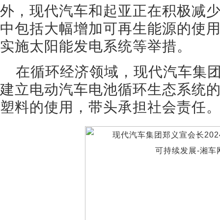
外，现代汽车和起亚正在积极减
中包括大幅增加可再生能源的使
实施太阳能发电系统等举措。
在循环经济领域，现代汽车集
建立电动汽车电池循环生态系统
塑料的使用，带头承担社会责任