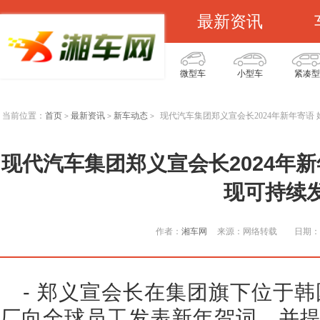
最新资讯
微型车
小型车
紧凑型
当前位置：
首页
最新资讯
新车动态
现代汽车集团郑义宣会长2024年新年寄语
>
>
>
现代汽车集团郑义宣会长2024年
现可持续
作者：
湘车网
来源：网络转载
日期：2
- 郑义宣会长在集团旗下位于
厂向全球员工发表新年贺词，并提出