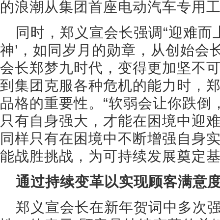
的浪潮从集团首座电动汽车专用工
同时，郑义宣会长强调“迎难而
神’，如同岁月的勋章，从创始会
会长郑梦九时代，变得更加坚不可
到集团克服各种危机的能力时，
品格的重要性。“软弱会让你跌倒
只有自身强大，才能在困境中迎
同样只有在困境中不断增强自身
能战胜挑战，为可持续发展奠定基
通过持续变革以实现顾客满意
郑义宣会长在新年贺词中多次强