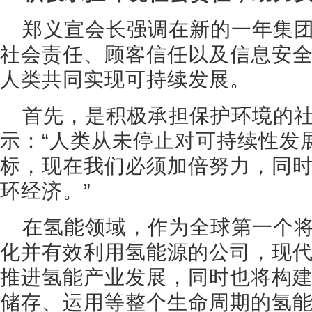
郑义宣会长强调在新的一年集
社会责任、顾客信任以及信息安
人类共同实现可持续发展。
首先，是积极承担保护环境的
示：“人类从未停止对可持续性发
标，现在我们必须加倍努力，同
环经济。”
在氢能领域，作为全球第一个
化并有效利用氢能源的公司，现
推进氢能产业发展，同时也将构
储存、运用等整个生命周期的氢